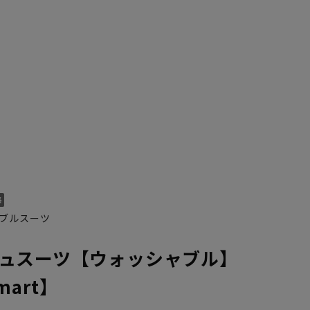
ブルスーツ
ュスーツ【ウォッシャブル】
YA6
YA7
YA8
YA9
Smart】