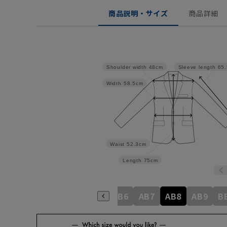
商品説明・サイズ
商品詳細
Shoulder width
48cm
Sleeve length
65
Width
58.5cm
Waist
52.3cm
Length
75cm
8
A9
AB3
AB4
AB5
AB6
AB7
AB8
AB9
B