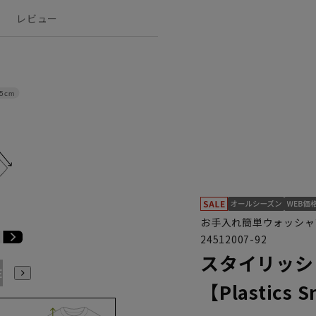
レビュー
.5cm
お手入れ簡単ウォッシャ
24512007-92
スタイリッシ
E3
BE4
BE5
BE6
BE7
BE8
BE9
YA4
YA5
【Plastics 