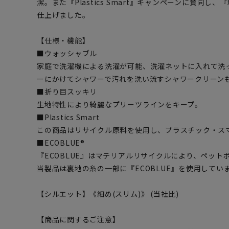
潔。また『Plastics Smart』キャンペーンに賛同
仕上げました。
【仕様・機能】
■ウォッシャブル
家庭で洗濯機による洗濯が可能、洗濯ネットに入れて洗
ーにかけてシャワーで汚れを洗い流すシャワークリーン
■折り目スッキリ
生地特性により綺麗なプリーツラインをキープ。
■Plastics Smart
この商品はリサイクル原料を使用し、プラスチック・ス
■ECOBLUE®
『ECOBLUE』はマテリアルリサイクルにより、ペッ
当製品は裏地の糸の一部に『ECOBLUE』を使用してい
【シルエット】《細め(スリム)》 (当社比)
【商品に関するご注意】