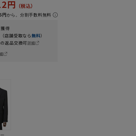
312円
5円
から。分割手数料無料
t獲得
円（店舗受取なら
無料
）
の返品交換可
詳細
細
ビー