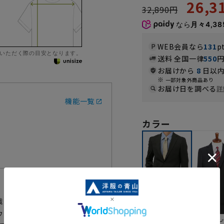
26,
32,890円
なら
月々4,38
WEB会員なら
131
p
いただく際の目安となります。
送料 全国一律
550
お届けから
8
日以内
一部対象外商品あり
お届け日を調べる
詳
機能一覧
カラー
意識した、スマートなスタイリッシ
ウォッシャブル仕様でいつも清
ネイ
ブラック