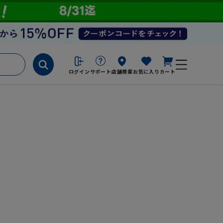
ログイン
サポート
店舗検索
お気に入り
カート