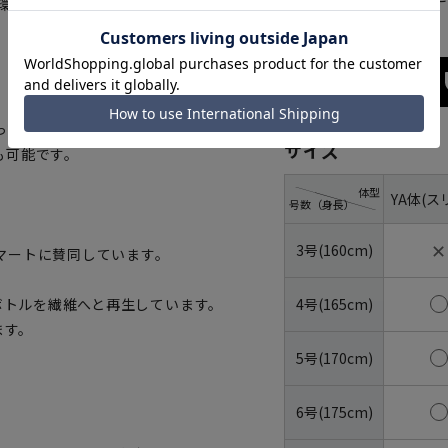
し、『環境にやさしいエコなスーツ』に
っていただけます。さらにハンガ
サイズ
も可能です。
体型
YA体(ス
号数（身長）
✕
3号(160cm)
マートに賛同しています。
4号(165cm)
トボトルを繊維へと再生しています。
ます。
5号(170cm)
6号(175cm)