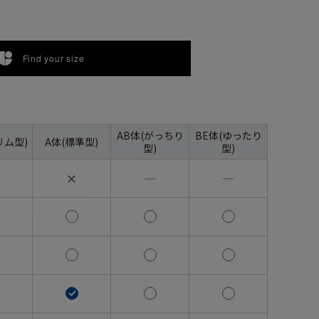
Find your size
AB体(がっちり
BE体(ゆったり
リム型)
A体(標準型)
型)
型)
✕
―
―