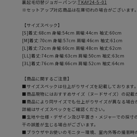
裏起毛切替ジョガーパンツ:
TKAY24-5-01
※セットアップ対応商品は在庫切れの場合がございます
【サイズスペック】
[S]着丈:68cm 身幅:54cm 肩幅:44cm 袖丈:60cm
[M]着丈:70cm 身幅:57cm 肩幅:46cm 袖丈:61cm
[L]着丈:72cm 身幅:60cm 肩幅:48cm 袖丈:62cm
[LL]着丈:74cm 身幅:63cm 肩幅:50cm 袖丈:63cm
[3L]着丈:76cm 身幅:66cm 肩幅:52cm 袖丈:64cm
【商品に関するご注意】
■サイズスペックは仕上がりサイズを記載しております
■商品現物にはおすすめサイズ（ヌードサイズ）の記載
■商品により同サイズでも仕上がりサイズが異なる場合
詳細はサイズスペックをご確認ください。
■生地や仕様・デザイン及び平置き・メジャーでの採寸
干の誤差が生じる場合がございます。
■ブラウザやお使いのモニター環境、室内外等の撮影時