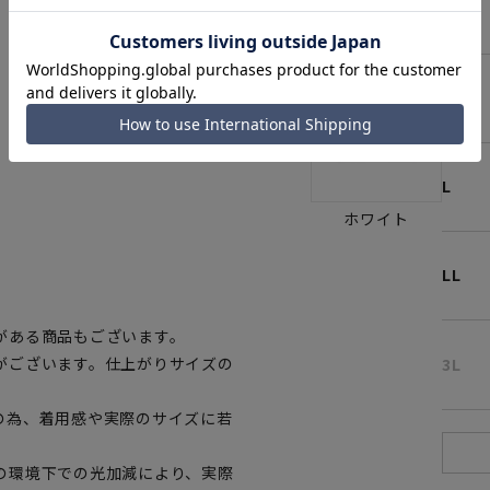
S
。
M
L
ホワイト
LL
。
がある商品もございます。
がございます。仕上がりサイズの
3L
の為、着用感や実際のサイズに若
の環境下での光加減により、実際