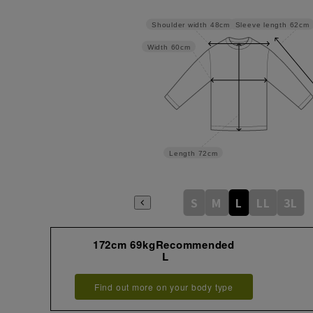
Sleeve length
62cm
Shoulder width
48cm
Width
60cm
Length
72cm
S
M
L
LL
3L
172cm 69kgRecommended
L
Find out more on your body type