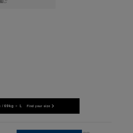
細
 / 69kg
L
Find your size