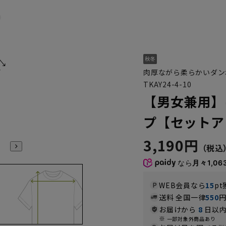
肉厚ながら柔らかいダン
TKAY24-4-10
【男女兼用】
プ【セットア
3,190円
なら
月々1,06
WEB会員なら
15
pt
送料 全国一律
550
お届けから
8
日以内
一部対象外商品あり