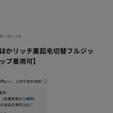
ボールニット
ほかリッチ裏起毛切替フルジッ
ップ着用可】
3円
から。分割手数料無料
獲得
円（店舗受取なら
無料
）
の返品交換可
詳細