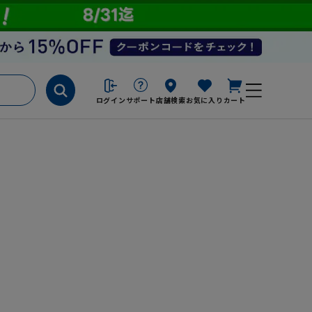
ログイン
サポート
店舗検索
お気に入り
カート