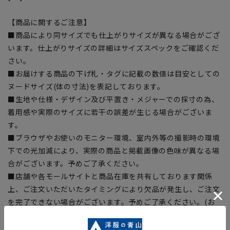
【商品に関するご注意】
■商品により同サイズでも仕上がりサイズが異なる場合がござ
います。仕上がりサイズの詳細はサイズスペックをご確認くだ
さい。
■お届けする商品の下げ札・タグに記載の数値は目安としての
ヌードサイズ(体の寸法)を表記しております。
■生地や仕様・デザイン及び平置き・メジャーでの採寸の為、
着用感や実際のサイズに若干の誤差が生じる場合がございま
す。
■ブラウザやお使いのモニター環境、室内外等の撮影時の環境
下での光加減により、実際の商品と掲載画像の色味が異なる場
合がございます。予めご了承ください。
■店舗や各モールサイトと商品在庫を共有しております関係
上、ご注文いただいたタイミングにより欠品が発生し、ご注文
を完了できない場合がございます。予めご了承ください。(お
急ぎ発送のご注文につきましても、ご注文のタイミングによっ
てはお急ぎ発送サービスを選択できない場合がございます。)