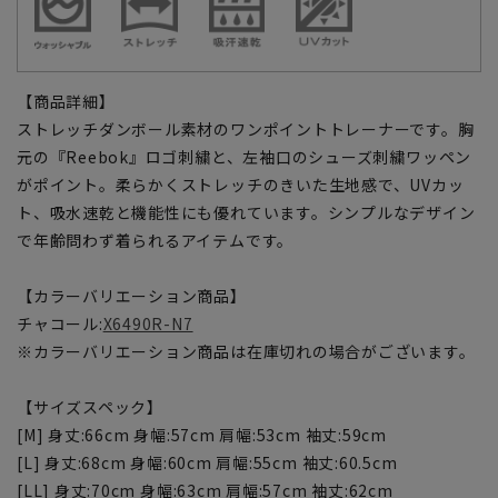
【商品詳細】
ストレッチダンボール素材のワンポイントトレーナーです。胸
元の『Reebok』ロゴ刺繍と、左袖口のシューズ刺繍ワッペン
がポイント。柔らかくストレッチのきいた生地感で、UVカッ
ト、吸水速乾と機能性にも優れています。シンプルなデザイン
で年齢問わず着られるアイテムです。
【カラーバリエーション商品】
チャコール:
X6490R-N7
※カラーバリエーション商品は在庫切れの場合がございます。
【サイズスペック】
[M] 身丈:66cm 身幅:57cm 肩幅:53cm 袖丈:59cm
[L] 身丈:68cm 身幅:60cm 肩幅:55cm 袖丈:60.5cm
[LL] 身丈:70cm 身幅:63cm 肩幅:57cm 袖丈:62cm