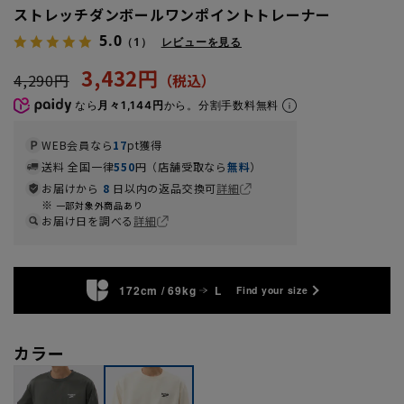
ストレッチダンボールワンポイントトレーナー
5.0
（1）
レビューを見る
3,432円
4,290円
なら
月々1,144円
から。分割手数料無料
WEB会員なら
17
pt獲得
送料 全国一律
550
円（店舗受取なら
無料
）
お届けから
8
日以内の返品交換可
詳細
一部対象外商品あり
お届け日を調べる
詳細
172cm / 69kg
L
Find your size
カラー