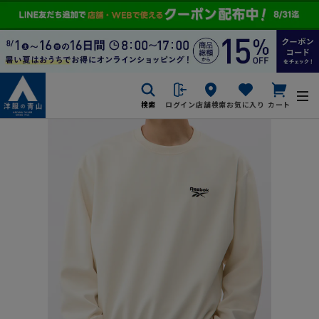
検索
ログイン
店舗検索
お気に入り
カート