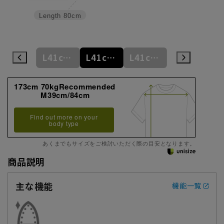
Length
80cm
L41cm/78cm
L41cm/80cm
L41cm/82cm
L41cm/84cm
L41cm/86cm
173cm 70kgRecommended
M39cm/84cm
Find out more on your
body type
あくまでもサイズをご検討いただく際の目安となります。
商品説明
主な機能
機能一覧