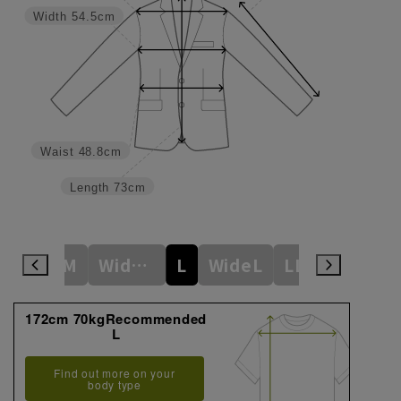
Width
54.5cm
Waist
48.8cm
Length
73cm
ideS
M
WideM
L
WideL
LL
WideLL
172cm 70kgRecommended
L
Find out more on your
body type