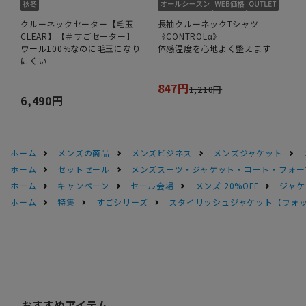
クルーネックセーター【毛玉
長袖クルーネックTシャツ
CLEAR】【＃すごセーター】
《CONTROLα》
ウール100%なのに毛玉になり
体感温度を心地よく整えます
にくい
847円
1,210円
6,490円
ホーム
メンズの商品
メンズビジネス
メンズジャケット
ホーム
セットセール
メンズスーツ・ジャケット・コート・フォーマル
ホーム
キャンペーン
セール会場
メンズ 20%OFF
ジャケッ
ホーム
特集
すごシリーズ
スタイリッシュジャケット【ウォ