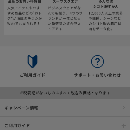
最新のお買い得情報
スーツスクエア
みんなの
シゴト服ずかん
人気アイテムやおす
ビジネスウェアがな
すめ商品などの“おト
んでも揃う、4つのブ
12,000人以上の業界
ク“が満載のチラシが
ランドが一体となっ
や職種、シーンなど
Webでも見られる！
た新感覚の複合型ス
のシゴト服の着用傾
トアです
向をデータ化。
ご利用ガイド
サポート・お問い合わせ
※税表記がないものはすべて税込み価格となります
キャンペーン情報
ご利用ガイド