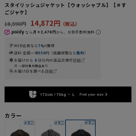
スタイリッシュジャケット【ウォッシャブル】【＃す
ごジャケ】
14,872円
18,590円
なら
月々2,478円
から。分割手数料無料
WEB会員なら
74
pt獲得
送料 全国一律
550
円（店舗受取なら
無料
）
お届けから
8
日以内の返品交換可
詳細
一部対象外商品あり
お届け日を調べる
詳細
172cm / 70kg
L
Find your size
カラー