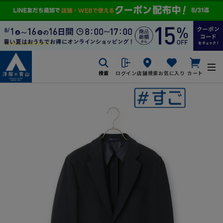
検索
ログイン
店舗検索
お気に入り
カート