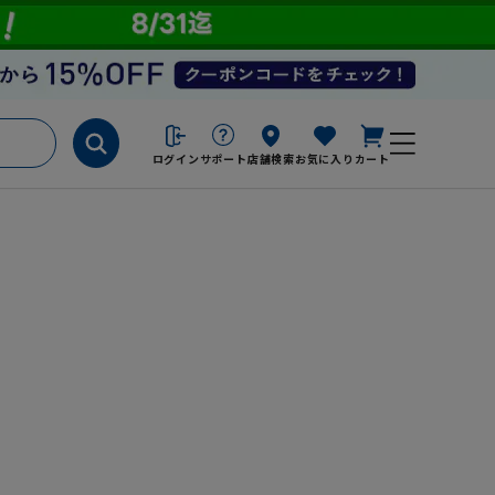
ログイン
サポート
店舗検索
お気に入り
カート