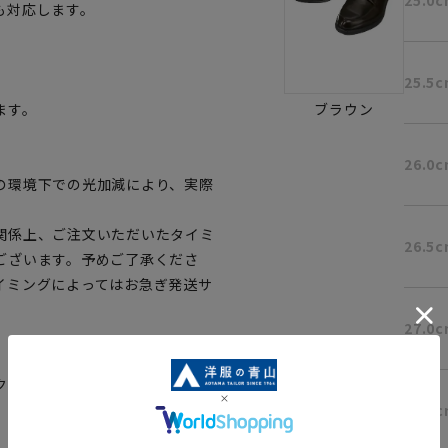
も対応します。
25.5
ます。
ブラウン
26.0
の環境下での光加減により、実際
関係上、ご注文いただいたタイミ
26.5
ございます。予めご了承くださ
イミングによってはお急ぎ発送サ
27.0
クして該当ページへ
27.5