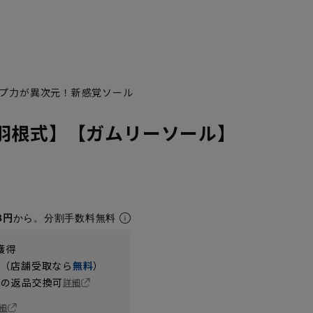
プ力が異次元！新感覚ソール
羽根式】【ガムリーソール】
8円
から。分割手数料無料
獲得
円（店舗受取なら
無料
）
の返品交換可
詳細
細