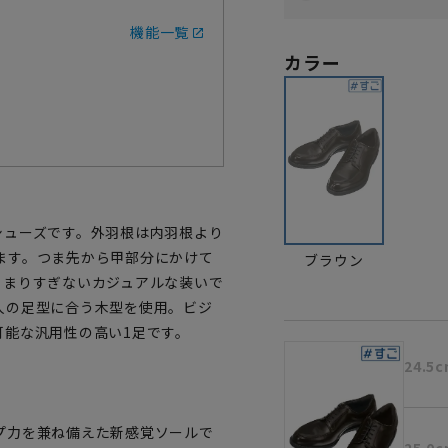
機能一覧
カラー
シューズです。外羽根は内羽根より
ます。つま先から甲部分にかけて
ブラウン
こまりすぎないカジュアルな装いで
人の足型に合う木型を使用。ビジ
可能な汎用性の高い1足です。
24.5
プ力を兼ね備えた新感覚ソールで
25.0