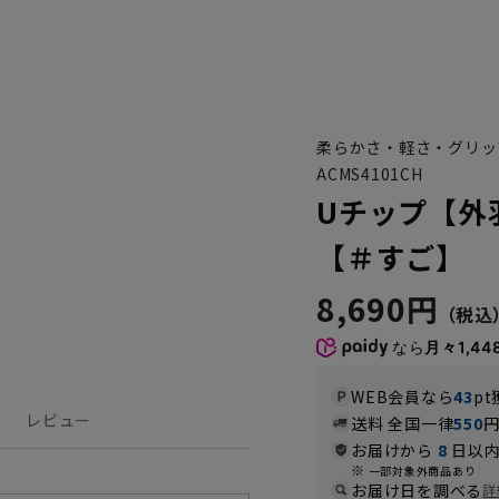
柔らかさ・軽さ・グリッ
ACMS4101CH
Uチップ【外
【＃すご】
8,690円
なら
月々1,44
WEB会員なら
43
pt
レビュー
送料 全国一律
550
お届けから
8
日以内
一部対象外商品あり
お届け日を調べる
詳