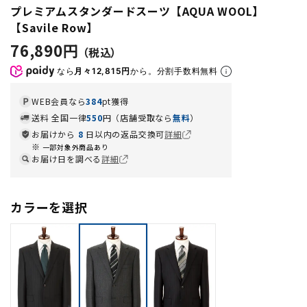
プレミアムスタンダードスーツ【AQUA WOOL】
【Savile Row】
76,890円
なら
月々12,815円
から。分割手数料無料
WEB会員なら
384
pt獲得
送料 全国一律
550
円（店舗受取なら
無料
）
お届けから
8
日以内の返品交換可
詳細
一部対象外商品あり
お届け日を調べる
詳細
カラーを選択