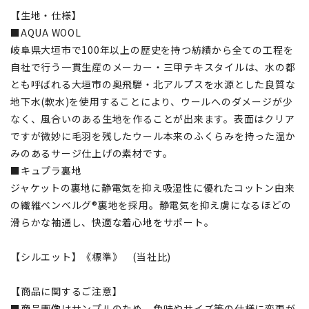
【生地・仕様】
■AQUA WOOL
岐阜県大垣市で100年以上の歴史を持つ紡績から全ての工程を
自社で行う一貫生産のメーカー・三甲テキスタイルは、水の都
とも呼ばれる大垣市の奥飛騨・北アルプスを水源とした良質な
地下水(軟水)を使用することにより、ウールへのダメージが少
なく、風合いのある生地を作ることが出来ます。表面はクリア
ですが微妙に毛羽を残したウール本来のふくらみを持った温か
みのあるサージ仕上げの素材です。
■キュプラ裏地
ジャケットの裏地に静電気を抑え吸湿性に優れたコットン由来
の繊維ベンベルグ®裏地を採用。静電気を抑え虜になるほどの
滑らかな袖通し、快適な着心地をサポート。
【シルエット】《標準》 (当社比)
【商品に関するご注意】
■商品画像はサンプルのため、色味やサイズ等の仕様に変更が