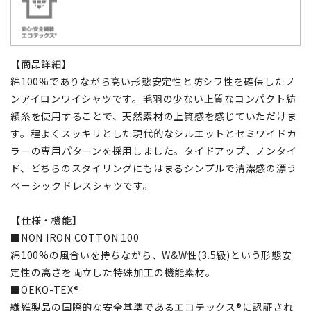
【商品詳細】
綿100%でありながら高い形態安定性と防シワ性を確保したノ
ンアイロンワイシャツです。毛羽の少ない上質なコンパクト紡
績糸を使用することで、天然素材の上質感を感じていただけま
す。程よくスッキリとした現代的なシルエットとセミワイドカ
ラーの専用パターンを採用しました。タイドアップ、ノンタイ
ド、どちらのスタイリングにもはまるシンプルで清潔感の漂う
ベーシックドレスシャツです。
【仕様・機能】
■NON IRON COTTON 100
綿100%の風合いを持ちながら、W&W性(3.5級)という形態安
定性の高さを両立した特殊加工の機能素材。
■OEKO-TEX®
繊維製品の国際的な安全基準であるエコテックス®に認証され