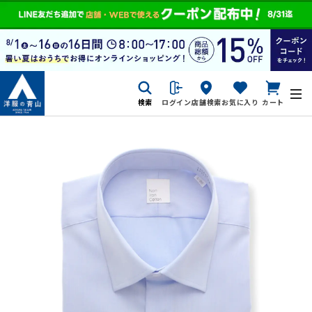
検索
ログイン
店舗検索
お気に入り
カート