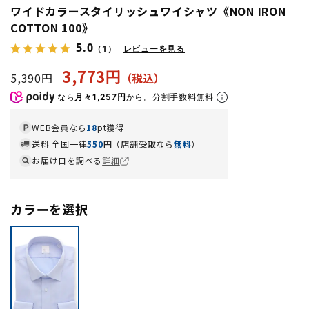
ワイドカラースタイリッシュワイシャツ《NON IRON
COTTON 100》
5.0
（1）
レビューを見る
3,773円
5,390円
なら
月々1,257円
から。分割手数料無料
WEB会員なら
18
pt獲得
送料 全国一律
550
円（店舗受取なら
無料
）
お届け日を調べる
詳細
カラーを選択