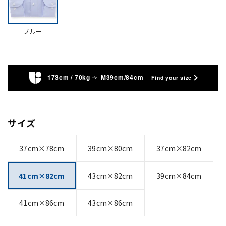
ブルー
173cm / 70kg
M39cm/84cm
Find your size
サイズ
37cm×78cm
39cm×80cm
37cm×82cm
41cm×82cm
43cm×82cm
39cm×84cm
41cm×86cm
43cm×86cm