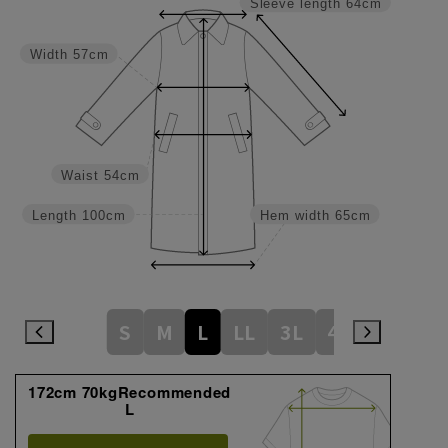
Sleeve length
64cm
Width
57cm
Waist
54cm
Length
100cm
Hem width
65cm
S
M
L
LL
3L
4L
172cm 70kgRecommended
L