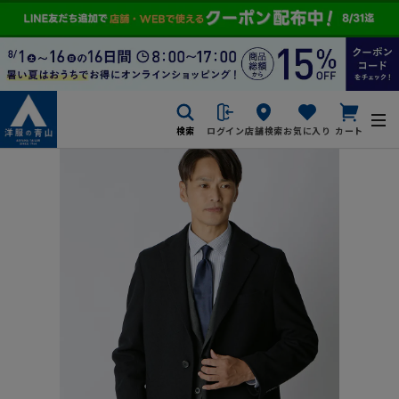
検索
ログイン
店舗検索
お気に入り
カート