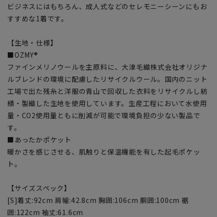
ビジネスにはもちろん、成人式などのセレモニーシーンにもお
すすめな1着です。
【生地・仕様】
■OZMY®
ファインメリノウールを主原料に、大津毛織株式会社オリジナ
ルブレンドの環境に配慮したリサイクルウール。国内のニット
工場で出た残糸と洋服の青山で回収した衣料をリサイクルし紡
績・製織した生地を使用しています。生産工程において水使用
量・CO2使用量ともに削減が可能で環境負担の少ない製品で
す。
■あったかポケット
暖かさを感じさせる、肌触りと保温機能を有した起毛ポケッ
ト。
【サイズスペック】
[S]着丈:92cm 肩幅:42.8cm 胸囲:106cm 胴囲:100cm 裾
囲:122cm 袖丈:61.6cm