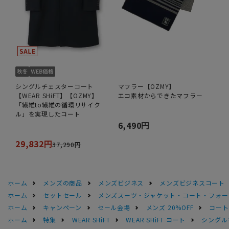
シングルチェスターコート
マフラー【OZMY】
【WEAR SHiFT】【OZMY】
エコ素材からできたマフラー
「繊維to繊維の循環リサイク
ル」を実現したコート
6,490円
29,832円
37,290円
ホーム
メンズの商品
メンズビジネス
メンズビジネスコート
ホーム
セットセール
メンズスーツ・ジャケット・コート・フォーマル
ホーム
キャンペーン
セール会場
メンズ 20%OFF
コートS
ホーム
特集
WEAR SHiFT
WEAR SHiFT コート
シングルチ