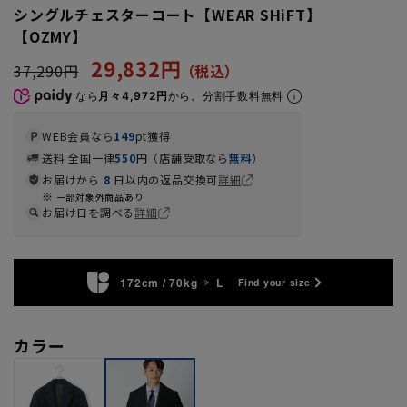
シングルチェスターコート【WEAR SHiFT】
【OZMY】
29,832円
37,290円
なら
月々4,972円
から。分割手数料無料
WEB会員なら
149
pt獲得
送料 全国一律
550
円（店舗受取なら
無料
）
お届けから
8
日以内の返品交換可
詳細
一部対象外商品あり
お届け日を調べる
詳細
172cm / 70kg
L
Find your size
カラー