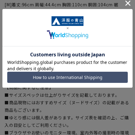
[M]着丈:96cm 肩幅:44.4cm 胸囲:110cm 胴囲:104cm 裾
囲:126cm 袖丈:62.8cm
[L]着丈:100cm 肩幅:46cm 胸囲:114cm 胴囲:108cm 裾
囲:130cm 袖丈:64cm
[LL]着丈:104cm 肩幅:47.6cm 胸囲:118cm 胴囲:112cm 裾
囲:134cm 袖丈:65.2cm
[3L]着丈:108cm 肩幅:49.2cm 胸囲:122cm 胴囲:116cm 裾
囲:138cm 袖丈:66.4cm
[4L]着丈:110cm 肩幅:50cm 胸囲:126cm 胴囲:120cm 裾
囲:142cm 袖丈:67cm
【商品に関するご注意】
■サイズスペックは仕上がりサイズを記載しております。
■商品現物にはおすすめサイズ（ヌードサイズ）の記載がある
商品もございます。
■ゆとり感には個人差があります。サイズ表を確認の上、ご購
入の目安としてご利用ください。
■ブラウザやお使いのモニター環境、室内外等の撮影時の環境