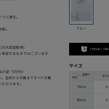
ャツに進化。
ブルー
抑制。
SEK認証取得)
173cm / 70k
を保証するものではございませ
サイズ
の証「OEKO-
首周り
37c
裄丈
ました。生地から付属まですべてが厳
いただけます。
✕
78cm
✕
80cm