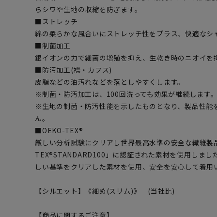
らシワや生地の収縮を防ぎます。
■ストレッチ
綿の柔らかな風合いにストレッチ性をプラス、快適なシ
■制菌加工
銀イオンの力で細菌の増殖を抑え、生乾き時のニオイを
■防汚加工(襟・カフス)
皮脂などの油汚れなどを落としやすくします。
※制菌・防汚加工は、100回洗っても効果が継続します。(
※生地の制菌・防汚性能を示したものとなり、製品性能
ん。
■OEKO-TEX®
厳しい分析試験にクリアし世界最高水準の安全な繊維製品
TEX®STANDARD100」に認証された素材を使用し
しい基準をクリアした素材を使用、安全を安心して着用
【シルエット】《細め(スリム)》 (当社比)
【商品に関するご注意】