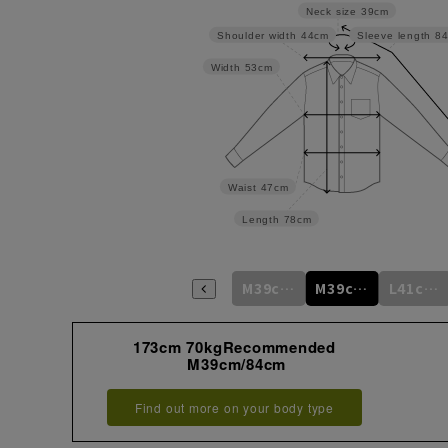
Neck size
39cm
Shoulder width
44cm
Sleeve length
8
Width
53cm
Waist
47cm
Length
78cm
S37cm/80cm
S37cm/82cm
M39cm/80cm
M39cm/82cm
M39cm/84cm
L41cm/82cm
173cm 70kgRecommended
M39cm/84cm
Find out more on your body type