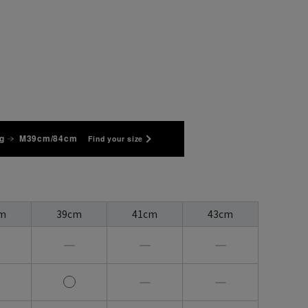
g
M39cm/84cm
Find your size
m
39cm
41cm
43cm
―
―
―
―
―