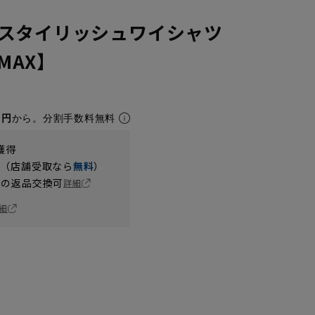
スタイリッシュワイシャツ
NMAX】
1円
から。分割手数料無料
獲得
円（店舗受取なら
無料
）
の返品交換可
詳細
細