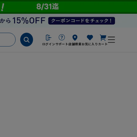
ログイン
サポート
店舗検索
お気に入り
カート