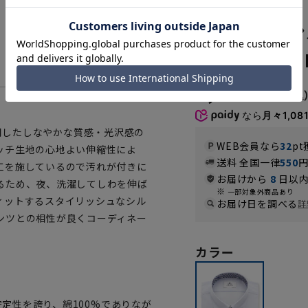
PMAXS428
ボタンダウン
【NON IRO
6,490円
なら
月々1,08
を使用したしなやかな質感・光沢感の
WEB会員なら
32
pt
ッチ生地の心地よい伸縮性によ
送料 全国一律
550
工を施しているので汚れが付きに
お届けから
8
日以内
るため、夜、洗濯してしわを伸ば
一部対象外商品あり
ィットするスタイリッシュなシル
お届け日を調べる
詳
ンツとの相性が良くコーディネー
カラー
安定性を誇り、綿100%でありなが