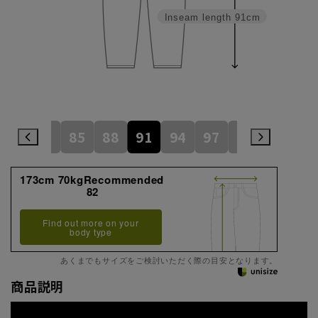
Inseam length
91cm
79
82
85
88
91
94
97
100
105
173cm 70kgRecommended
82
Find out more on your
body type
あくまでもサイズをご検討いただく際の目安となります。
商品説明