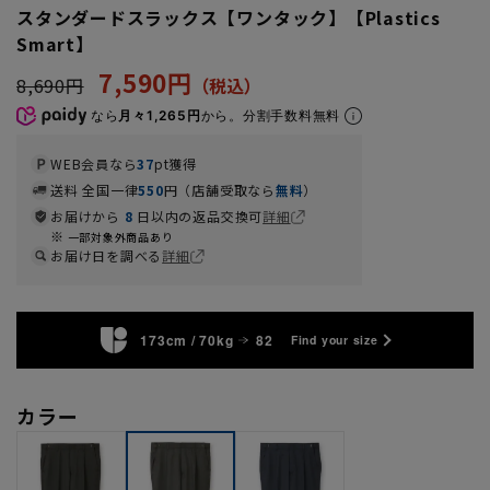
スタンダードスラックス【ワンタック】【Plastics
Smart】
7,590円
8,690円
なら
月々1,265円
から。分割手数料無料
WEB会員なら
37
pt獲得
送料 全国一律
550
円（店舗受取なら
無料
）
お届けから
8
日以内の返品交換可
詳細
一部対象外商品あり
お届け日を調べる
詳細
173cm / 70kg
82
Find your size
カラー