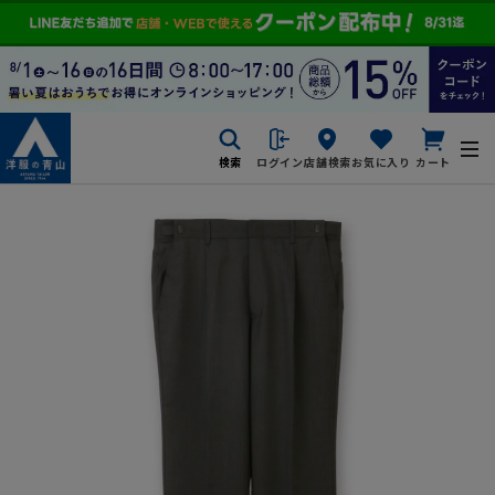
検索
ログイン
店舗検索
お気に入り
カート