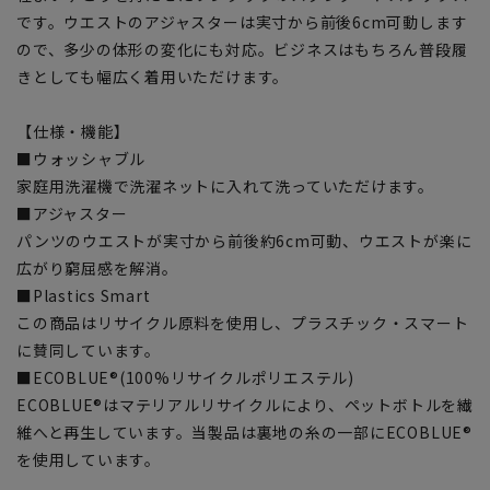
です。ウエストのアジャスターは実寸から前後6cm可動します
ので、多少の体形の変化にも対応。ビジネスはもちろん普段履
きとしても幅広く着用いただけます。
【仕様・機能】
■ウォッシャブル
家庭用洗濯機で洗濯ネットに入れて洗っていただけます。
■アジャスター
パンツのウエストが実寸から前後約6cm可動、ウエストが楽に
広がり窮屈感を解消。
■Plastics Smart
この商品はリサイクル原料を使用し、プラスチック・スマート
に賛同しています。
■ECOBLUE®(100%リサイクルポリエステル)
ECOBLUE®はマテリアルリサイクルにより、ペットボトルを繊
維へと再生しています。当製品は裏地の糸の一部にECOBLUE®
を使用しています。