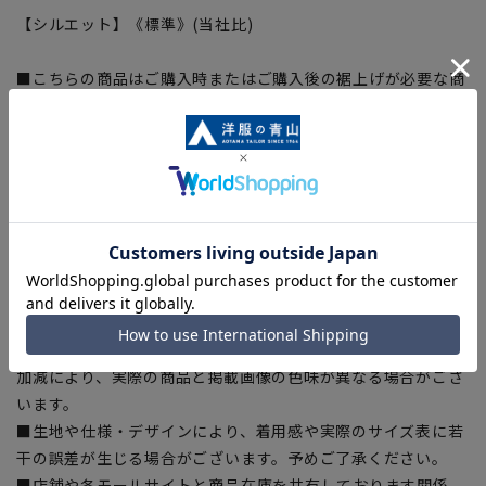
【シルエット】《標準》(当社比)
■こちらの商品はご購入時またはご購入後の裾上げが必要な商
品となります。裾上げテープは当サイトでご購入いただけま
す。
裾上げテープ:
SUSOTAPE010
※こちらの商品は在庫切れの場合がございます。
【商品に関するご注意】
■商品画像はサンプルのため、色味やサイズ等の仕様に変更が
ある場合がございますので、予めご了承ください。
■サイズスペックは仕上がりサイズを記載しております。
■ブラウザやお使いのモニター環境、また撮影時の室内外の光
加減により、実際の商品と掲載画像の色味が異なる場合がござ
います。
■生地や仕様・デザインにより、着用感や実際のサイズ表に若
干の誤差が生じる場合がございます。予めご了承ください。
■店舗や各モールサイトと商品在庫を共有しております関係