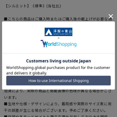
【シルエット】《標準》(当社比)
■こちらの商品はご購入時またはご購入後の裾上げが必要な商
品となります。裾上げテープは当サイトでご購入いただけま
す。
裾上げテープ:
SUSOTAPE010
※こちらの商品は在庫切れの場合がございます。
【商品に関するご注意】
■商品画像はサンプルのため、色味やサイズ等の仕様に変更が
ある場合がございますので、予めご了承ください。
■サイズスペックは仕上がりサイズを記載しております。
■ブラウザやお使いのモニター環境、また撮影時の室内外の光
加減により、実際の商品と掲載画像の色味が異なる場合がござ
います。
■生地や仕様・デザインにより、着用感や実際のサイズ表に若
干の誤差が生じる場合がございます。予めご了承ください。
■店舗や各モールサイトと商品在庫を共有しております関係