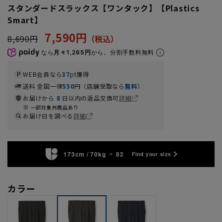
スタンダードスラックス【ワンタック】【Plastics
Smart】
7,590円
8,690円
なら
月々1,265円
から。分割手数料無料
WEB会員なら
37
pt獲得
送料 全国一律
550
円（店舗受取なら
無料
）
お届けから
8
日以内の返品交換可
詳細
一部対象外商品あり
お届け日を調べる
詳細
173cm / 70kg
82
Find your size
カラー