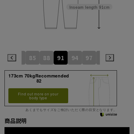
Inseam length
91cm
79
82
85
88
91
94
97
100
105
173cm 70kgRecommended
82
Find out more on your
body type
あくまでもサイズをご検討いただく際の目安となります。
商品説明