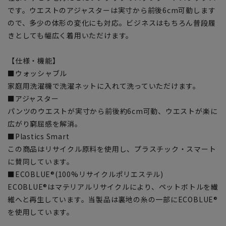
です。ウエストのアジャスターは実寸から前後6cm可動します
ので、多少の体形の変化にも対応。ビジネスはもちろん普段履
きとしても幅広く着用いただけます。
【仕様・機能】
■ウォッシャブル
家庭用洗濯機で洗濯ネットに入れて洗っていただけます。
■アジャスター
パンツのウエストが実寸から前後約6cm可動、ウエストが楽に
広がり窮屈感を解消。
■Plastics Smart
この商品はリサイクル原料を使用し、プラスチック・スマート
に賛同しています。
■ECOBLUE®(100%リサイクルポリエステル)
ECOBLUE®はマテリアルリサイクルにより、ペットボトルを繊
維へと再生しています。当製品は裏地の糸の一部にECOBLUE®
を使用しています。