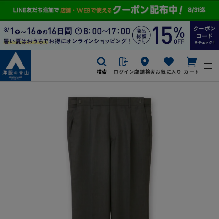
検索
ログイン
店舗検索
お気に入り
カート