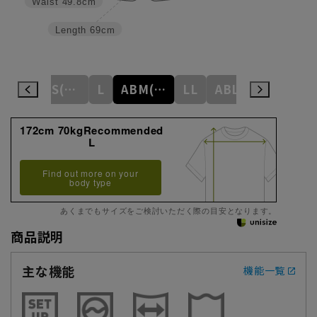
Waist
49.8cm
Length
69cm
M
ABS(WideS)
L
ABM(WideM)
LL
ABL(WideL)
ABLL(Wide
172cm 70kgRecommended
L
Find out more on your
body type
あくまでもサイズをご検討いただく際の目安となります。
商品説明
主な機能
機能一覧