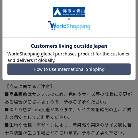
【機能・仕様】
■ウォッシャブル
洗濯機からシャワークリーンなど、家庭での洗濯が可能です。
■ストレッチ
動きやすく、窮屈感の無いストレッチ生地。
■防シワ
シワになりにくい形態安定性、アイロン掛けも簡単。
【シルエット】《細め(スリム)》 (当社比)
【商品に関するご注意】
■商品画像はサンプルのため、色味やサイズ等の仕様に変更が
ある場合がございますので、予めご了承ください。
■ゆとり感には個人差があります。サイズ表を確認の上、ご購
入の目安としてご利用ください。
■生地や仕様・デザインにより、着用感や実際のサイズ表に若
干の誤差が生じる場合がございます。予めご了承ください。