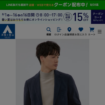
検索
ログイン
店舗検索
お気に入り
カート