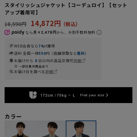
スタイリッシュジャケット【コーデュロイ】【セット
アップ着用可】
14,872円
18,590円
なら
月々2,478円
から。分割手数料無料
WEB会員なら
74
pt獲得
送料 全国一律
550
円（店舗受取なら
無料
）
お届けから
8
日以内の返品交換可
詳細
一部対象外商品あり
お届け日を調べる
詳細
172cm / 70kg
L
Find your size
カラー