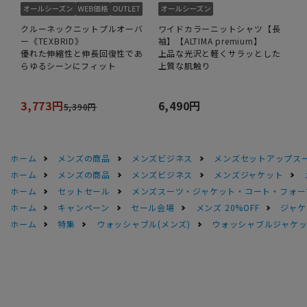
クルーネックニットプルオーバ
ワイドカラーニットシャツ【長
ー《TEXBRID》
袖】【ALTIMA premium】
優れた伸縮性と伸長回復性であ
上品な光沢と軽くサラッとした
らゆるシーンにフィット
上質な肌触り
3,773円
6,490円
5,390円
ホーム
メンズの商品
メンズビジネス
メンズセットアップス
ホーム
メンズの商品
メンズビジネス
メンズジャケット
ホーム
セットセール
メンズスーツ・ジャケット・コート・フォーマル
ホーム
キャンペーン
セール会場
メンズ 20%OFF
ジャケッ
ホーム
特集
ウォッシャブル(メンズ)
ウォッシャブルジャケッ