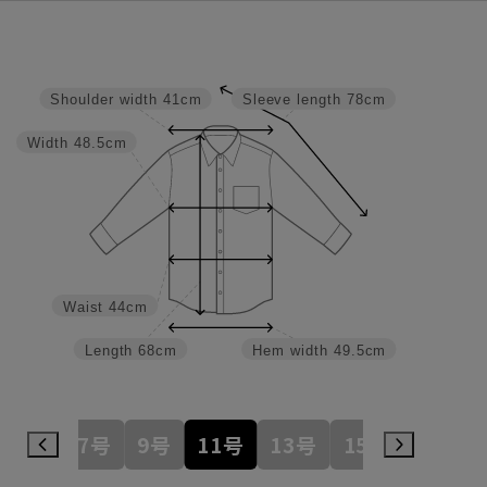
Shoulder width
41cm
Sleeve length
78cm
Width
48.5cm
Waist
44cm
Length
68cm
Hem width
49.5cm
7号
9号
11号
13号
15号
17号