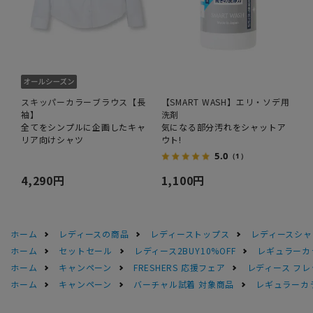
スキッパーカラーブラウス【長
【SMART WASH】エリ・ソデ用
袖】
洗剤
全てをシンプルに企画したキャ
気になる部分汚れをシャットア
リア向けシャツ
ウト!
5.0
（1）
4,290円
1,100円
ホーム
レディースの商品
レディーストップス
レディースシャ
ホーム
セットセール
レディース2BUY10%OFF
レギュラーカ
ホーム
キャンペーン
FRESHERS 応援フェア
レディース フレ
ホーム
キャンペーン
バーチャル試着 対象商品
レギュラーカ