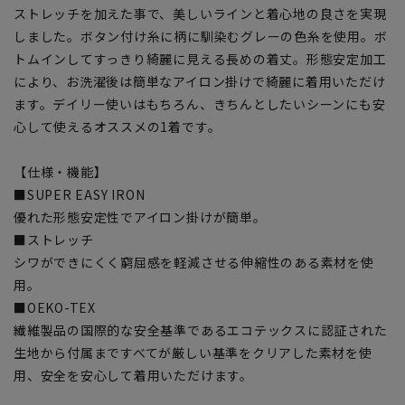
ストレッチを加えた事で、美しいラインと着心地の良さを実現
しました。ボタン付け糸に柄に馴染むグレーの色糸を使用。ボ
トムインしてすっきり綺麗に見える長めの着丈。形態安定加工
により、お洗濯後は簡単なアイロン掛けで綺麗に着用いただけ
ます。デイリー使いはもちろん、きちんとしたいシーンにも安
心して使えるオススメの1着です。
【仕様・機能】
■SUPER EASY IRON
優れた形態安定性でアイロン掛けが簡単。
■ストレッチ
シワができにくく窮屈感を軽減させる伸縮性のある素材を使
用。
■OEKO-TEX
繊維製品の国際的な安全基準であるエコテックスに認証された
生地から付属まですべてが厳しい基準をクリアした素材を使
用、安全を安心して着用いただけます。