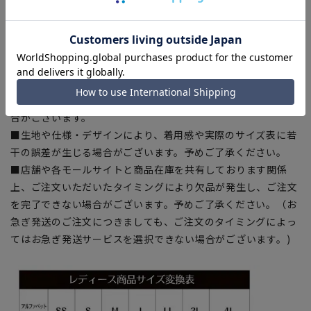
【商品に関するご注意】
■商品画像はサンプルのため、色味やサイズ等の仕様に変更が
ある場合がございますので、予めご了承ください。
■サイズスペックは仕上がりサイズを記載しております。
■ブラウザやお使いのモニター環境、室内外等の撮影時の環境
下での光加減により、実際の商品と掲載画像の色味が異なる場
合がございます。
■生地や仕様・デザインにより、着用感や実際のサイズ表に若
干の誤差が生じる場合がございます。予めご了承ください。
■店舗や各モールサイトと商品在庫を共有しております関係
上、ご注文いただいたタイミングにより欠品が発生し、ご注文
を完了できない場合がございます。予めご了承ください。（お
急ぎ発送のご注文につきましても、ご注文のタイミングによっ
てはお急ぎ発送サービスを選択できない場合がございます。)