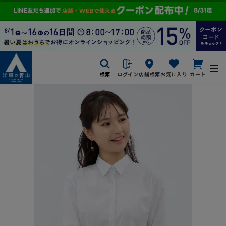
検索
ログイン
店舗検索
お気に入り
カート