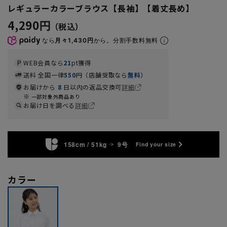
レギュラーカラーブラウス【長袖】【着丈長め】
4,290円
なら
月々1,430円
から。分割手数料無料
WEB会員なら
21
pt獲得
送料 全国一律
550
円（店舗受取なら
無料
）
お届けから
8
日以内の返品交換可
詳細
一部対象外商品あり
お届け日を調べる
詳細
158cm / 51kg
9号
Find your size
カラー