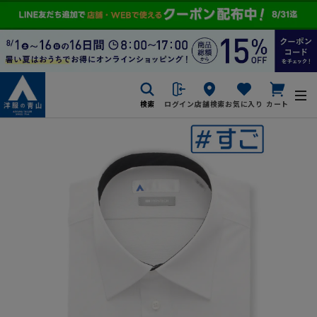
検索
ログイン
店舗検索
お気に入り
カート