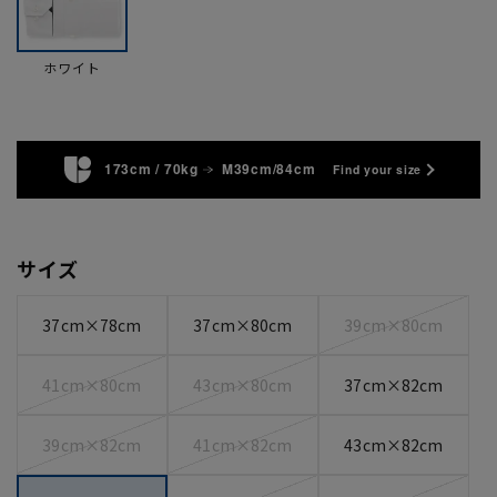
ホワイト
173cm / 70kg
M39cm/84cm
Find your size
サイズ
37cm×78cm
37cm×80cm
39cm×80cm
41cm×80cm
43cm×80cm
37cm×82cm
39cm×82cm
41cm×82cm
43cm×82cm