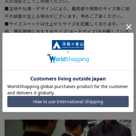
入の目安としてご利用ください。
■生地や仕様・デザインにより、着用感や実際のサイズ表に若
干の誤差が生じる場合がございます。予めご了承ください。
■サイズスペックは仕上がりサイズを記載しております。一
部、商品現物におすすめサイズ(ヌードサイズ)を記載している
商品もございます。
■ブラウザやお使いのモニター環境、また撮影時の室内外の光
加減により、実際の商品と掲載画像の色味が異なる場合がござ
います。
■店舗や各モールサイトと商品在庫を共有しております関係
上、ご注文いただいたタイミングにより欠品が発生し、ご注文
を完了できない場合がございます。予めご了承ください。
■お急ぎ発送のご注文につきましても、ご注文のタイミングに
よってはお急ぎ発送サービスを選択できない場合がございま
す。