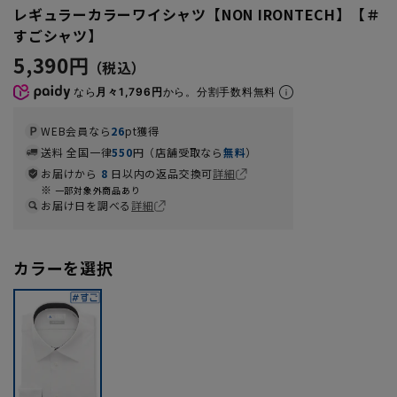
レギュラーカラーワイシャツ【NON IRONTECH】【＃
すごシャツ】
5,390円
なら
月々1,796円
から。分割手数料無料
WEB会員なら
26
pt獲得
送料 全国一律
550
円（店舗受取なら
無料
）
お届けから
8
日以内の返品交換可
詳細
一部対象外商品あり
お届け日を調べる
詳細
カラーを選択