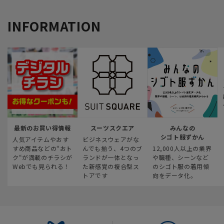
INFORMATION
最新のお買い得情報
スーツスクエア
みんなの
シゴト服ずかん
人気アイテムやおす
ビジネスウェアがな
すめ商品などの“おト
んでも揃う、4つのブ
12,000人以上の業界
ク“が満載のチラシが
ランドが一体となっ
や職種、シーンなど
Webでも見られる！
た新感覚の複合型ス
のシゴト服の着用傾
トアです
向をデータ化。