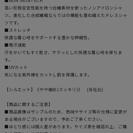
■NON IRONTECH
高い形態安定性能を持つ合繊素材を使ったノンアイロンシャ
ツ。進化した合成繊維ならではの機能も兼ね備えたドレスシャ
ツです。
■ストレッチ
快適な着心地をサポートする豊かな伸縮性。
■吸汗速乾
汗をかいてもすぐ乾き、サラっとした快適な着心地を保ちま
す。
■UVカット
気になる紫外線をカットし肌を保護します。
【シルエット】《やや細め(スッキリ)》 (当社比)
【商品に関するご注意】
■商品画像はサンプルのため、色味やサイズ等の仕様に変更が
ある場合がございますので、予めご了承ください。
■ゆとり感には個人差があります。サイズ表を確認の上、ご購