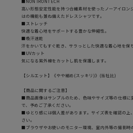
■NON IRONTECH
高い形態安定性能を持つ合繊素材を使ったノーアイロン
はの機能も兼ね備えたドレスシャツです。
■ストレッチ
快適な着心地をサポートする豊かな伸縮性。
■吸汗速乾
汗をかいてもすぐ乾き、サラっとした快適な着心地を保
■UVカット
気になる紫外線をカットし肌を保護します。
【シルエット】《やや細め(スッキリ)》(当社比)
【商品に関するご注意】
■商品画像はサンプルのため、色味やサイズ等の仕様に
で、予めご了承ください。
■ゆとり感には個人差があります。サイズ表を確認の上
さい。
■ブラウザやお使いのモニター環境、室内外等の撮影時