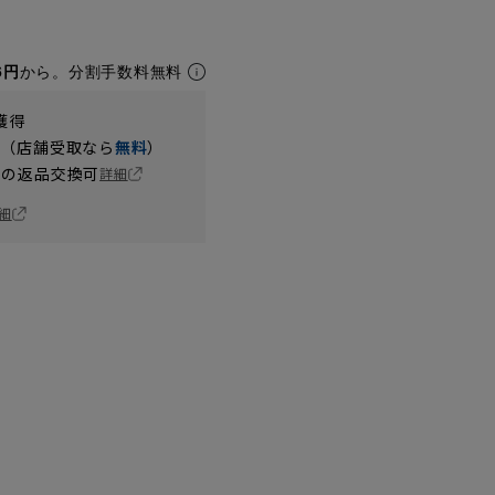
6円
から。分割手数料無料
獲得
円（店舗受取なら
無料
）
の返品交換可
詳細
細