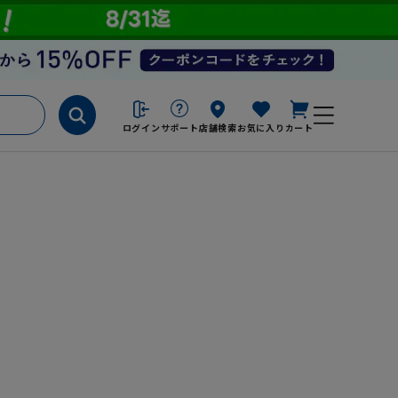
ログイン
サポート
店舗検索
お気に入り
カート