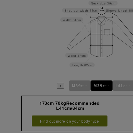
Neck size
39cm
Shoulder width
44cm
Sleeve length
8
Width
54cm
Waist
47cm
Length
82cm
M39cm/80cm
M39cm/82cm
M39cm/84cm
M39cm/86cm
M39cm/88cm
L41cm/82cm
173cm 70kgRecommended
L41cm/84cm
Find out more on your body type