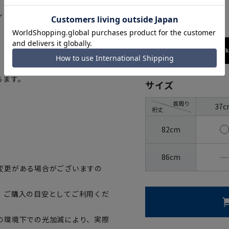
ピンク
シャツ。進化した合成繊維ならで
173cm / 70
ちます。
サイズ
首周り
37c
裄丈
82cm
―
86cm
変更がある場合がございますの
、ご購入の目安としてご利用くだ
の環境下での光加減により、実際