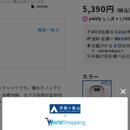
いただく際の目安となります。
5,390円
なら
月々1,79
機能一覧
WEB会員なら
26
pt
送料 全国一律
550
お届けから
8
日以内
一部対象外商品あり
お届け日を調べる
詳
カラー
ックシャツです。優れたノンアイ
。台襟内側、カフス内側の生地切
チ機能により、一日中快適でスト
イロンシャツです。