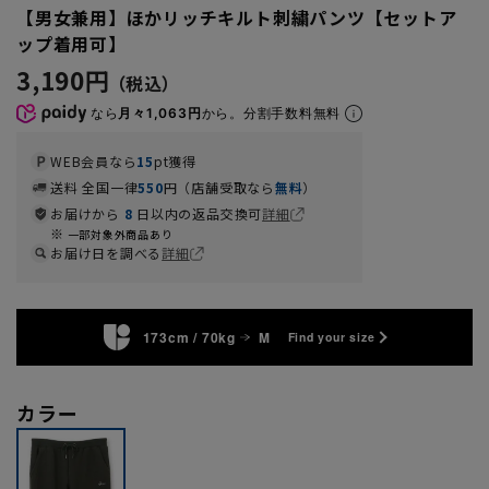
【男女兼用】ほかリッチキルト刺繍パンツ【セットア
ップ着用可】
3,190円
なら
月々1,063円
から。分割手数料無料
WEB会員なら
15
pt獲得
送料 全国一律
550
円（店舗受取なら
無料
）
お届けから
8
日以内の返品交換可
詳細
一部対象外商品あり
お届け日を調べる
詳細
173cm / 70kg
M
Find your size
カラー