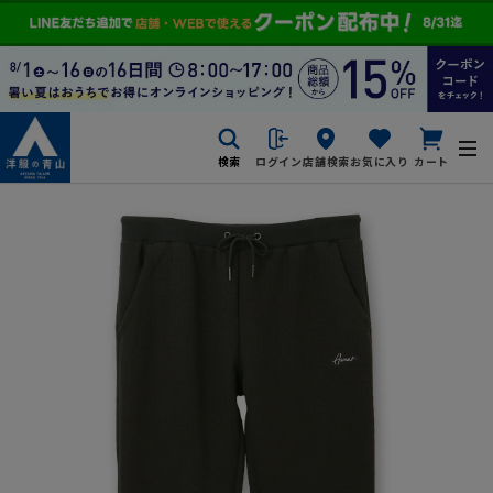
検索
ログイン
店舗検索
お気に入り
カート