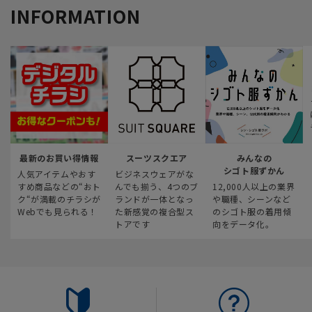
INFORMATION
最新のお買い得情報
スーツスクエア
みんなの
シゴト服ずかん
人気アイテムやおす
ビジネスウェアがな
すめ商品などの“おト
んでも揃う、4つのブ
12,000人以上の業界
ク“が満載のチラシが
ランドが一体となっ
や職種、シーンなど
Webでも見られる！
た新感覚の複合型ス
のシゴト服の着用傾
トアです
向をデータ化。