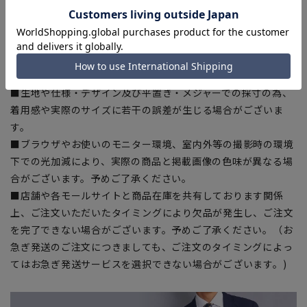
■商品現物にはおすすめサイズ(ヌードサイズ)の記載がある商
品もございます。
■商品により同サイズでも仕上がりサイズが異なる場合がござ
います。仕上がりサイズの詳細はサイズスペックをご確認くだ
さい。
■生地や仕様・デザイン及び平置き・メジャーでの採寸の為、
着用感や実際のサイズに若干の誤差が生じる場合がございま
す。
■ブラウザやお使いのモニター環境、室内外等の撮影時の環境
下での光加減により、実際の商品と掲載画像の色味が異なる場
合がございます。予めご了承ください。
■店舗や各モールサイトと商品在庫を共有しております関係
上、ご注文いただいたタイミングにより欠品が発生し、ご注文
を完了できない場合がございます。予めご了承ください。（お
急ぎ発送のご注文につきましても、ご注文のタイミングによっ
てはお急ぎ発送サービスを選択できない場合がございます。)