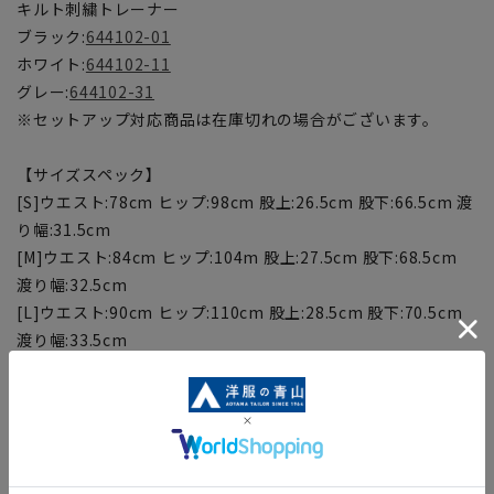
キルト刺繍トレーナー
ブラック:
644102-01
ホワイト:
644102-11
グレー:
644102-31
※セットアップ対応商品は在庫切れの場合がございます。
【サイズスペック】
[S]ウエスト:78cm ヒップ:98cm 股上:26.5cm 股下:66.5cm 渡
り幅:31.5cm
[M]ウエスト:84cm ヒップ:104m 股上:27.5cm 股下:68.5cm
渡り幅:32.5cm
[L]ウエスト:90cm ヒップ:110cm 股上:28.5cm 股下:70.5cm
渡り幅:33.5cm
[LL]ウエスト:98cm ヒップ:118cm 股上:29.5cm 股下:70.5cm
渡り幅:34.5cm
【商品に関するご注意】
■サイズスペックは仕上がりサイズを記載しております。