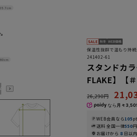
65.7cm
保温性抜群で温もり持続！超
241402-61
60cm
スタンドカラ
FLAKE】【
4L
21,
26,290円
なら
月々3,50
WEB会員なら
105
p
送料 全国一律
550
お届けから
8
日以内