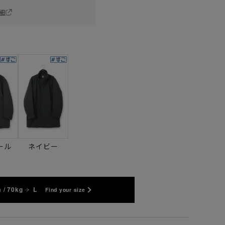
細
ール
ネイビー
 / 70kg
L
Find your size