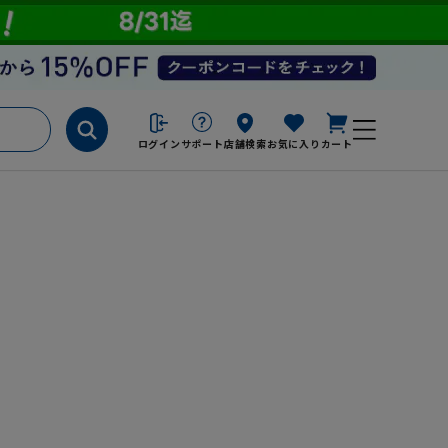
ログイン
サポート
店舗検索
お気に入り
カート