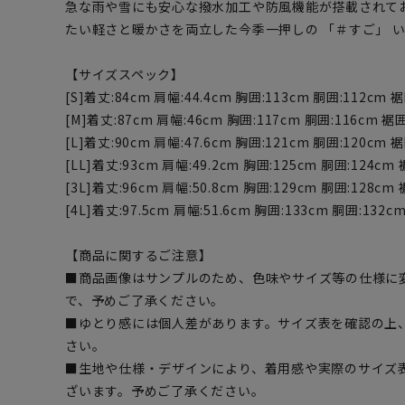
急な雨や雪にも安心な撥水加工や防風機能が搭載されて
たい軽さと暖かさを両立した今季一押しの 「＃すご」 
【サイズスペック】
[S]着丈:84cm 肩幅:44.4cm 胸囲:113cm 胴囲:112cm 裾
[M]着丈:87cm 肩幅:46cm 胸囲:117cm 胴囲:116cm 裾囲
[L]着丈:90cm 肩幅:47.6cm 胸囲:121cm 胴囲:120cm 裾
[LL]着丈:93cm 肩幅:49.2cm 胸囲:125cm 胴囲:124cm 
[3L]着丈:96cm 肩幅:50.8cm 胸囲:129cm 胴囲:128cm 
[4L]着丈:97.5cm 肩幅:51.6cm 胸囲:133cm 胴囲:132c
【商品に関するご注意】
■商品画像はサンプルのため、色味やサイズ等の仕様に
で、予めご了承ください。
■ゆとり感には個人差があります。サイズ表を確認の上
さい。
■生地や仕様・デザインにより、着用感や実際のサイズ
ざいます。予めご了承ください。