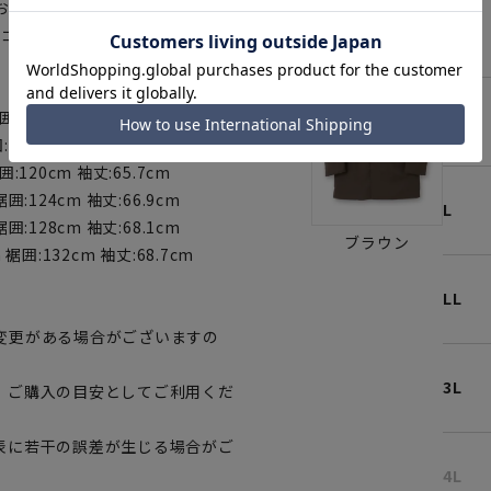
おり、ビジネスでも普段着でも着
S
いコートです。
囲:112cm 袖丈:63.3cm
M
:116cm 袖丈:64.5cm
囲:120cm 袖丈:65.7cm
裾囲:124cm 袖丈:66.9cm
L
裾囲:128cm 袖丈:68.1cm
ブラウン
m 裾囲:132cm 袖丈:68.7cm
LL
変更がある場合がございますの
3L
、ご購入の目安としてご利用くだ
表に若干の誤差が生じる場合がご
4L