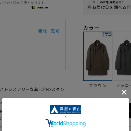
一部対象外商品あり
いただく際の目安となります。
お届け日を調べる
詳
カラー
機能一覧
チャコ
ブラウン
用したストレスフリーな着心地のスタン
綿は羽毛に比べて重い」という常識
172cm
特長です。アイダーダックダウン
ウンに劣らない保温力と弾力性を
ます。