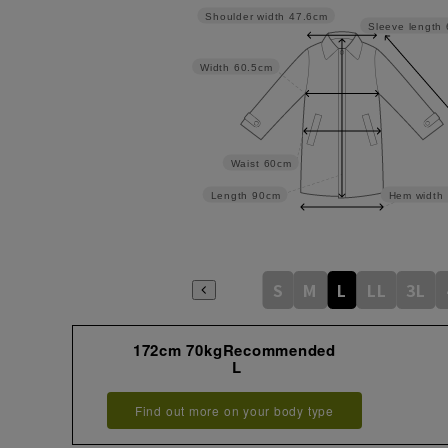
Shoulder width
47.6cm
Sleeve length
Width
60.5cm
Waist
60cm
Length
90cm
Hem width
S
M
L
LL
3L
172cm 70kgRecommended
L
Find out more on your body type