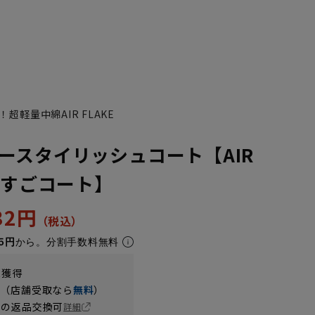
軽量中綿AIR FLAKE
ースタイリッシュコート【AIR
＃すごコート】
032円
5円
から。分割手数料無料
t獲得
円（店舗受取なら
無料
）
の返品交換可
詳細