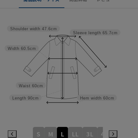
Shoulder width
47.6cm
Sleeve length
65.7cm
Width
60.5cm
Waist
60cm
Length
90cm
Hem width
60cm
S
M
L
LL
3L
4L