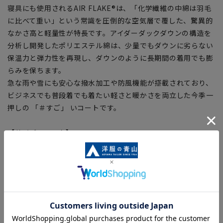
寝具にも使用されるAIR FLAKE®は、「化学繊維の中綿は羽毛
に比べて重い」という常識を圧倒的な空気層で覆した、驚異的
なかさ高と軽量性が特長です。アイダーダックダウンの構造を
分析し開発したポリエステル綿は、少量でもダウンに劣らない
保温力と弾力性を再現し、ダウンのように長期間の着用でも膨
らみを保ちます。
急な雨や雪にも安心な撥水加工や防風機能が搭載されており、
ビジネスでも普段着でも着たい軽さと暖かさを両立した今季一
押しの 「＃すご」 いコートです。
【サイズスペック】
[S]着丈:84cm 肩幅:44.4cm 胸囲:113cm 胴囲:112cm 裾
囲:112cm 袖丈:63.3cm
[M]着丈:87cm 肩幅:46cm 胸囲:117cm 胴囲:116cm 裾
囲:116cm 袖丈:64.5cm
[L]着丈:90cm 肩幅:47.6cm 胸囲:121cm 胴囲:120cm 裾
囲:120cm 袖丈:65.7cm
[LL]着丈:93cm 肩幅:49.2cm 胸囲:125cm 胴囲:124cm 裾