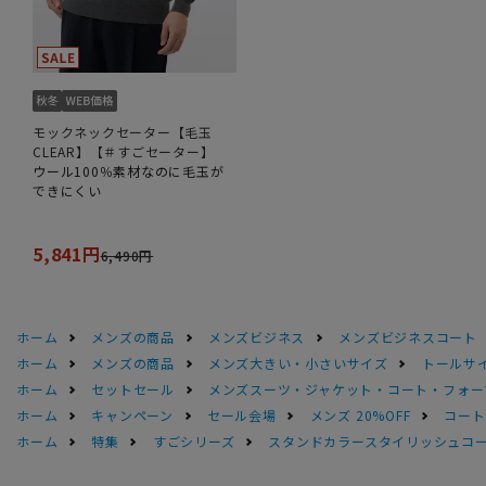
モックネックセーター【毛玉
CLEAR】【＃すごセーター】
ウール100％素材なのに毛玉が
できにくい
5,841円
6,490円
ホーム
メンズの商品
メンズビジネス
メンズビジネスコート
ホーム
メンズの商品
メンズ大きい・小さいサイズ
トールサ
ホーム
セットセール
メンズスーツ・ジャケット・コート・フォーマル
ホーム
キャンペーン
セール会場
メンズ 20%OFF
コートS
ホーム
特集
すごシリーズ
スタンドカラースタイリッシュコート