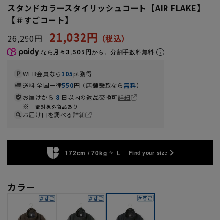
スタンドカラースタイリッシュコート【AIR FLAKE】
【＃すごコート】
21,032円
26,290円
なら
月々3,505円
から。分割手数料無料
WEB会員なら
105
pt獲得
送料 全国一律
550
円（店舗受取なら
無料
）
お届けから
8
日以内の返品交換可
詳細
一部対象外商品あり
お届け日を調べる
詳細
172cm / 70kg
L
Find your size
カラー