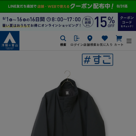
検索
ログイン
店舗検索
お気に入り
カート