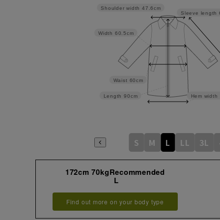
Shoulder width
47.6cm
Sleeve length
Width
60.5cm
Waist
60cm
Length
90cm
Hem width
S
M
L
LL
3L
172cm 70kgRecommended
L
Find out more on your body type