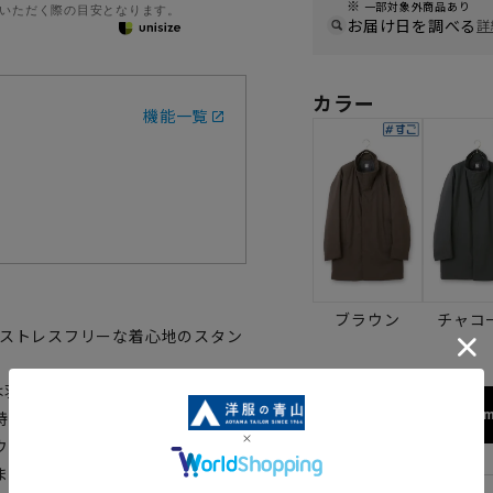
一部対象外商品あり
いただく際の目安となります。
お届け日を調べる
詳
カラー
機能一覧
ブラウン
チャコ
用したストレスフリーな着心地のスタン
綿は羽毛に比べて重い」という常識
172cm
特長です。アイダーダックダウン
ウンに劣らない保温力と弾力性を
ます。