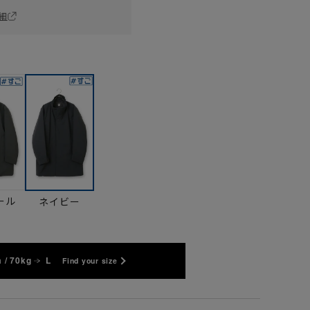
細
ール
ネイビー
 / 70kg
L
Find your size