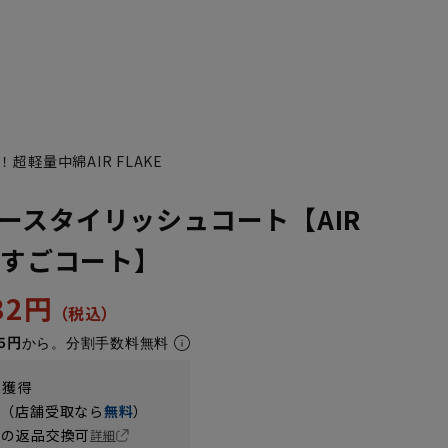
軽量中綿AIR FLAKE
ースタイリッシュコート【AIR
＃すごコート】
032円
5円
から。分割手数料無料
t獲得
円（店舗受取なら
無料
）
の返品交換可
詳細