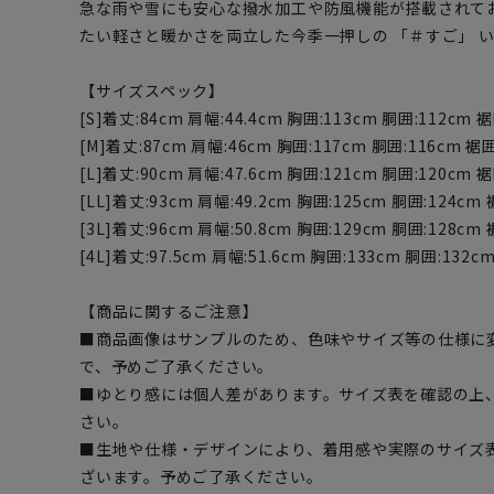
急な雨や雪にも安心な撥水加工や防風機能が搭載されて
たい軽さと暖かさを両立した今季一押しの 「＃すご」 
【サイズスペック】
[S]着丈:84cm 肩幅:44.4cm 胸囲:113cm 胴囲:112cm 裾
[M]着丈:87cm 肩幅:46cm 胸囲:117cm 胴囲:116cm 裾囲
[L]着丈:90cm 肩幅:47.6cm 胸囲:121cm 胴囲:120cm 裾
[LL]着丈:93cm 肩幅:49.2cm 胸囲:125cm 胴囲:124cm 
[3L]着丈:96cm 肩幅:50.8cm 胸囲:129cm 胴囲:128cm 
[4L]着丈:97.5cm 肩幅:51.6cm 胸囲:133cm 胴囲:132c
【商品に関するご注意】
■商品画像はサンプルのため、色味やサイズ等の仕様に
で、予めご了承ください。
■ゆとり感には個人差があります。サイズ表を確認の上
さい。
■生地や仕様・デザインにより、着用感や実際のサイズ
ざいます。予めご了承ください。