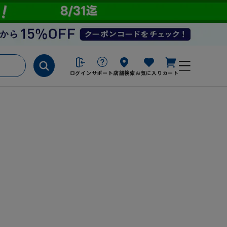
ログイン
サポート
店舗検索
お気に入り
カート