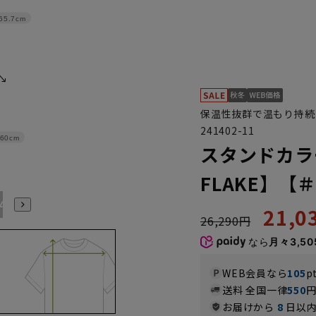
65.7cm
保温性抜群で温もり持続！超
241402-11
60cm
スタンドカラ
FLAKE】【
4L
21,
26,290円
なら
月々3,50
WEB会員なら
105
p
送料 全国一律
550
お届けから
8
日以内