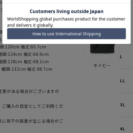
おり、ビジネスでも普段着でも着
S
いコートです。
囲:112cm 袖丈:63.3cm
M
:116cm 袖丈:64.5cm
囲:120cm 袖丈:65.7cm
裾囲:124cm 袖丈:66.9cm
L
裾囲:128cm 袖丈:68.1cm
ネイビー
m 裾囲:132cm 袖丈:68.7cm
LL
変更がある場合がございますの
3L
、ご購入の目安としてご利用くだ
表に若干の誤差が生じる場合がご
4L