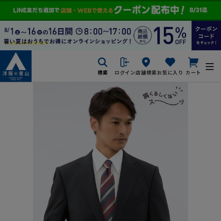
検索
ログイン
店舗検索
お気に入り
カート