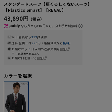
スタンダードスーツ【肩くるしくないスーツ】
【Plastics Smart】【REGAL】
43,890円
なら
月々7,315円
から。分割手数料無料
WEB会員なら
219
pt獲得
送料 全国一律
550
円（店舗受取なら
無料
）
お届けから
8
日以内の返品交換可
詳細
一部対象外商品あり
お届け日を調べる
詳細
カラーを選択