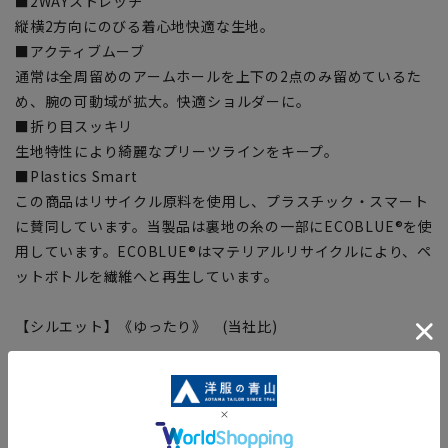
■2WAYストレッチ
縦横2方向にのびる着心地快適な生地。
■アクティブムーブ
通常は全周留めのアームホールを上下の2点のみ留めているた
め、腕の可動域が拡大。快適ショルダーに。
■折り目スッキリ
生地特性により綺麗なプリーツラインをキープ。
■Plastics Smart
この商品はリサイクル原料を使用し、プラスチック・スマート
に賛同しています。当製品は裏地の糸の一部にECOBLUE®を使
用しています。ECOBLUE®はマテリアルリサイクルにより、ペ
ットボトルを繊維へと再生しています。
【シルエット】《ゆったり》 (当社比)
【商品に関するご注意】
■商品画像はサンプルのため、色味やサイズ等の仕様に変更が
ある場合がございますので、予めご了承ください。