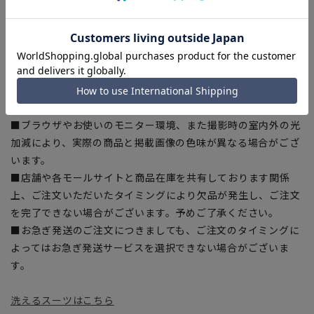
■ゆとり感には個人差があります。サイズ表を確認の上、ご購
入の目安としてご利用ください。
■生地や仕様・デザインにより、着用感や実際のサイズ表に若
干の誤差が生じる場合がございます。予めご了承ください。
■サイズスペックは仕上がりサイズを記載しております。一
部、商品現物におすすめサイズ(ヌードサイズ)を記載している
商品もございます。
■ブラウザやお使いのモニター環境、また撮影時の室内外の光
加減により、実際の商品と掲載画像の色味が異なる場合がござ
います。
■店舗や各モールサイトと商品在庫を共有しております関係
上、ご注文いただいたタイミングにより欠品が発生し、ご注文
を完了できない場合がございます。予めご了承ください。
■お急ぎ発送のご注文につきましても、ご注文のタイミングに
よってはお急ぎ発送サービスを選択できない場合がございま
す。
洗えるスーツはこちら