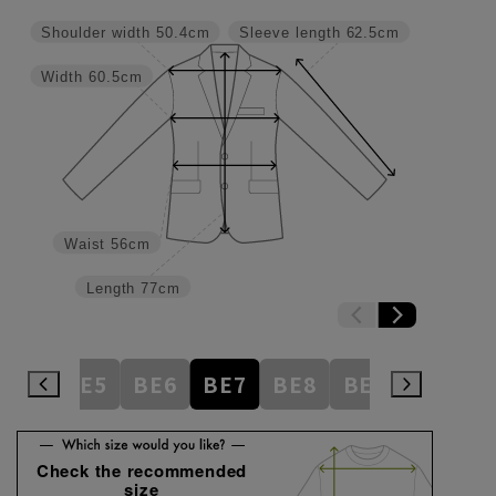
Shoulder width
50.4cm
Sleeve length
62.5cm
Width
60.5cm
Waist
56cm
Length
77cm
BE4
BE5
BE6
BE7
BE8
BE9
BE10
Check the recommended
size