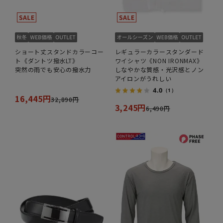
ショート丈スタンドカラーコー
レギュラーカラースタンダード
ト《ダントツ撥水LT》
ワイシャツ《NON IRONMAX》
突然の雨でも安心の撥水力
しなやかな質感・光沢感とノン
アイロンがうれしい
4.0
（1）
16,445円
32,890円
3,245円
6,490円