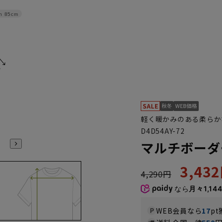
h
85cm
軽く暖かみのある柔らか
D4D54AY-72
マルチボーダ
3,43
4,290円
なら
月々1,14
WEB会員なら
17
pt