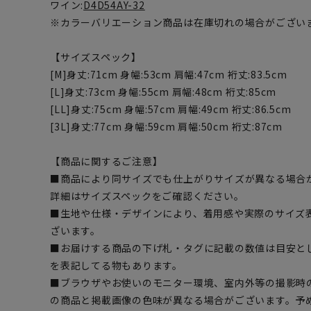
ワイン:
D4D54AY-32
※カラーバリエーション商品は在庫切れの場合がござい
【サイズスペック】
[M]身丈:71cm 身幅:53cm 肩幅:47cm 裄丈:83.5cm
[L]身丈:73cm 身幅:55cm 肩幅:48cm 裄丈:85cm
[LL]身丈:75cm 身幅:57cm 肩幅:49cm 裄丈:86.5cm
[3L]身丈:77cm 身幅:59cm 肩幅:50cm 裄丈:87cm
【商品に関するご注意】
■商品により同サイズでも仕上がりサイズが異なる場合
詳細はサイズスペックをご確認ください。
■生地や仕様・デザインにより、着用感や実際のサイズ
ざいます。
■お届けする商品の下げ札・タグに記載の数値は目安とし
を表記してる物もあります。
■ブラウザやお使いのモニター環境、室内外等の撮影時
の商品と掲載画像の色味が異なる場合がございます。予