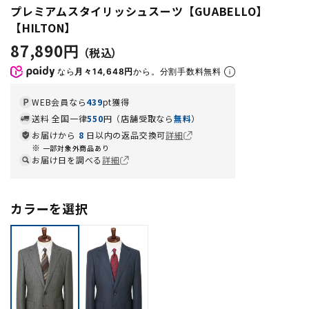
プレミアムスタイリッシュスーツ【GUABELLO】
【HILTON】
87,890円
なら
月々14,648円
から。分割手数料無料
WEB会員なら
439
pt獲得
送料 全国一律
550
円（店舗受取なら
無料
）
お届けから
8
日以内の返品交換可
詳細
一部対象外商品あり
お届け日を調べる
詳細
カラーを選択