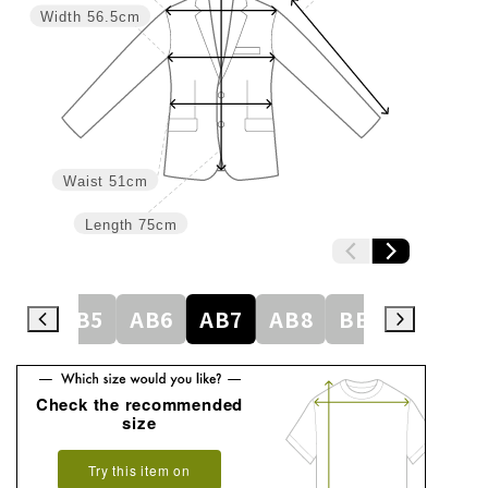
Width
56.5cm
Waist
51cm
Length
75cm
AB4
AB5
AB6
AB7
AB8
BE3
BE4
Check the recommended
size
Try this item on