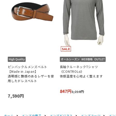
ピンバックルメンズベルト
長袖クルーネックTシャツ
【Made in Japan】
《CONTROLα》
透明感と艶感のあるレザーを使
体感温度を心地よく整えます
用したドレスベルト
847円
1,210円
7,590円
ホーム
メンズの商品
メンズビジネス
メンズスーツ
メン