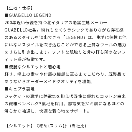
【生地・仕様】
■GUABELLO LEGEND
200年近い伝統を持つ北イタリアの老舗生地メーカー
GUABELLO社製。紛れもなくクラシックでありながら存在感
のあるスタイルを演出できる「LEGEND」は、生地に個性と他
にはないスタイルを吹き込むことができる上質なウールの魅力
をさらに引き出します。ソフトな肌触りと非の打ち所のないフ
ィット感が特徴です。
■流麗なシルエットと着心地
軽さ、極上の素材や付属の細部に至るまでこだわり、既製品で
ありながらオーダーメイドクオリティを堪能。
■キュプラ裏地
ジャケットの裏地に静電気を抑え吸湿性に優れたコットン由来
の繊維ベンベルグ®裏地を採用。静電気を抑え虜になるほどの
滑らかな袖通し、快適な着心地をサポート。
【シルエット】《細め(スリム)》 (当社比)