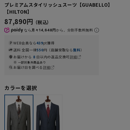
プレミアムスタイリッシュスーツ【GUABELLO】
【HILTON】
87,890円
なら
月々14,648円
から。分割手数料無料
WEB会員なら
439
pt獲得
送料 全国一律
550
円（店舗受取なら
無料
）
お届けから
8
日以内の返品交換可
詳細
一部対象外商品あり
お届け日を調べる
詳細
カラーを選択