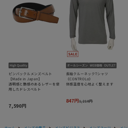
ピンバックルメンズベルト
長袖クルーネックTシャツ
【Made in Japan】
《CONTROLα》
透明感と艶感のあるレザーを使
体感温度を心地よく整えます
用したドレスベルト
847円
1,210円
7,590円
ホーム
メンズの商品
メンズビジネス
メンズスーツ
メン