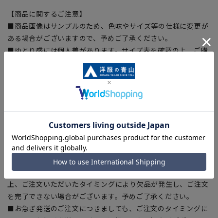
【商品に関するご注意】
■商品画像はサンプルのため、色味やサイズ等の仕様に変更が
ある場合がございますので、予めご了承ください。
■ゆとり感には個人差があります。サイズ表を確認の上、ご購
入の目安としてご利用ください。
■生地や仕様・デザインにより、着用感や実際のサイズ表に若
干の誤差が生じる場合がございます。予めご了承ください。
■サイズスペックは仕上がりサイズを記載しております。一
部、商品現物におすすめサイズ(ヌードサイズ)を記載している
商品もございます。
■ブラウザやお使いのモニター環境、また撮影時の室内外の光
加減により、実際の商品と掲載画像の色味が異なる場合がござ
います。
■店舗や各モールサイトと商品在庫を共有しております関係
上、ご注文いただいたタイミングにより欠品が発生し、ご注文
を完了できない場合がございます。予めご了承ください。
■お急ぎ発送のご注文につきましても、ご注文のタイミングに