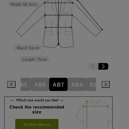
Width
56.5cm
Waist
51cm
Length
75cm
AB4
AB5
AB6
AB7
AB8
BE3
BE4
Check the recommended
size
Try this item on