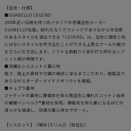
【生地・仕様】
■GUABELLO LEGEND
200年近い伝統を持つ北イタリアの老舗生地メーカー
GUABELLO社製。紛れもなくクラシックでありながら存在感
のあるスタイルを演出できる「LEGEND」は、生地に個性と他
にはないスタイルを吹き込むことができる上質なウールの魅力
をさらに引き出します。ソフトな肌触りと非の打ち所のないフ
ィット感が特徴です。
■流麗なシルエットと着心地
軽さ、極上の素材や付属の細部に至るまでこだわり、既製品で
ありながらオーダーメイドクオリティを堪能。
■キュプラ裏地
ジャケットの裏地に静電気を抑え吸湿性に優れたコットン由来
の繊維ベンベルグ®裏地を採用。静電気を抑え虜になるほどの
滑らかな袖通し、快適な着心地をサポート。
【シルエット】《細め(スリム)》 (当社比)