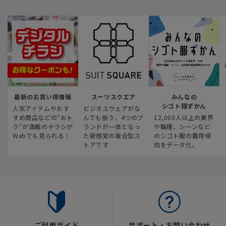
最新のお買い得情報
スーツスクエア
みんなの
シゴト服ずかん
人気アイテムやおす
ビジネスウェアがな
すめ商品などの“おト
んでも揃う、4つのブ
12,000人以上の業界
ク“が満載のチラシが
ランドが一体となっ
や職種、シーンなど
Webでも見られる！
た新感覚の複合型ス
のシゴト服の着用傾
トアです
向をデータ化。
ご利用ガイド
サポート・お問い合わせ