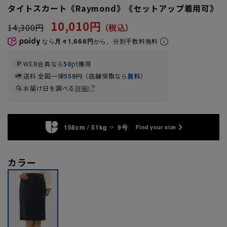
タイトスカート《Raymond》《セットアップ着用可》
10,010円
14,300円
なら
月々1,668円
から。分割手数料無料
WEB会員なら
50
pt獲得
送料 全国一律
550
円（店舗受取なら
無料
）
お届け日を調べる
詳細
158cm / 51kg
9号
Find your size
カラー