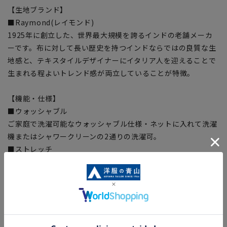
【生地ブランド】
■Raymond(レイモンド)
1925年に創立した、世界最大規模を誇るインドの老舗メーカ
ーです。布に対して長い歴史を持つインドならではの良質な生
地感と、テキスタイルデザイナーにイタリア人を迎えることで
生まれる程よいトレンド感が両立していることが特徴。
【機能・仕様】
■ウォッシャブル
ご家庭で洗濯可能なウォッシャブル仕様・ネットに入れて洗濯
機またはシャワークリーンの2通りの洗濯可。
■ストレッチ
シワができにくく窮屈感を軽減させる伸縮性のある素材を使
用。
【サイズスペック】
[5号]ウエスト:64cm ヒップ:87cm 裾囲:84cm スカート
丈:60cm