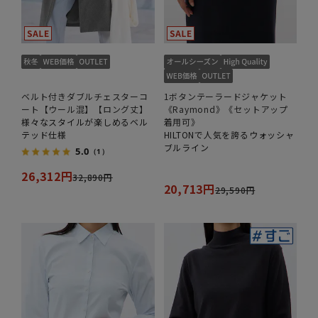
ベルト付きダブルチェスターコ
1ボタンテーラードジャケット
ート【ウール混】【ロング丈】
《Raymond》《セットアップ
様々なスタイルが楽しめるベル
着用可》
テッド仕様
HILTONで人気を誇るウォッシャ
ブルライン
5.0
（1）
26,312円
32,890円
20,713円
29,590円