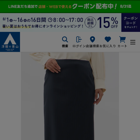
検索
ログイン
店舗検索
お気に入り
カート