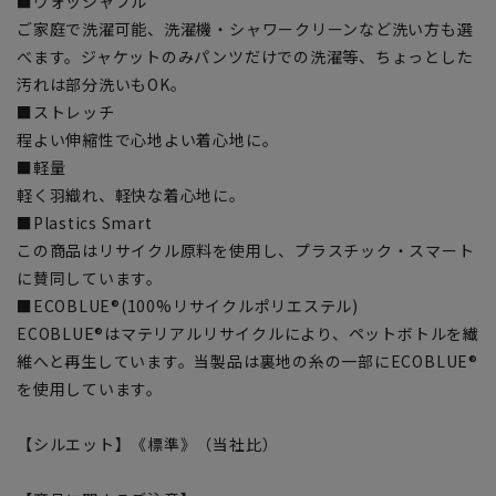
■ウォッシャブル
ご家庭で洗濯可能、洗濯機・シャワークリーンなど洗い方も選
べます。ジャケットのみパンツだけでの洗濯等、ちょっとした
汚れは部分洗いもOK。
■ストレッチ
程よい伸縮性で心地よい着心地に。
■軽量
軽く羽織れ、軽快な着心地に。
■Plastics Smart
この商品はリサイクル原料を使用し、プラスチック・スマート
に賛同しています。
■ECOBLUE®(100%リサイクルポリエステル)
ECOBLUE®はマテリアルリサイクルにより、ペットボトルを繊
維へと再生しています。当製品は裏地の糸の一部にECOBLUE®
を使用しています。
【シルエット】《標準》（当社比）