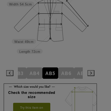
Width
54.5cm
Waist
49cm
Length
72cm
A8
AB3
AB4
AB5
AB6
AB7
AB8
Check the recommended
size
Try this item on