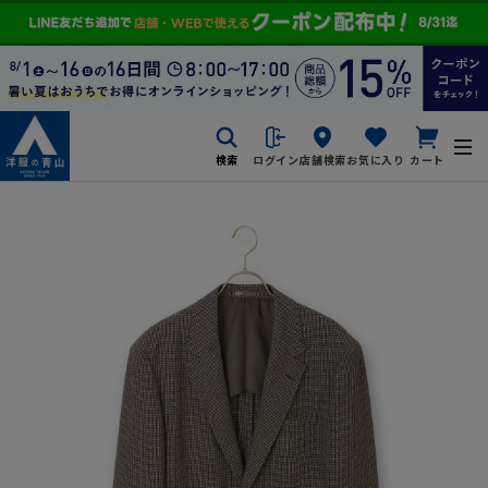
検索
ログイン
店舗検索
お気に入り
カート