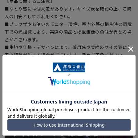
【商品に関するご注意】
■ゆとり感には個人差があります。サイズ表を確認の上、ご購
入の目安としてご利用ください。
■ブラウザやお使いのモニター環境、室内外等の撮影時の環境
下での光加減により、実際の商品と掲載画像の色味が異なる場
合がございます。
■生地や仕様・デザインにより、着用感や実際のサイズ表に若
干の誤差が生じる場合がございます。予めご了承ください。
■店舗や各モールサイトと商品在庫を共有しております関係
上、ご注文いただいたタイミングにより欠品が発生し、ご注文
を完了できない場合がございます。予めご了承ください。(お
急ぎ発送のご注文につきましても、ご注文のタイミングによっ
てはお急ぎ発送サービスを選択できない場合がございます。)