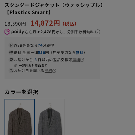
スタンダードジャケット【ウォッシャブル】
【Plastics Smart】
14,872円
18,590円
なら
月々2,478円
から。分割手数料無料
WEB会員なら
74
pt獲得
送料 全国一律
550
円（店舗受取なら
無料
）
お届けから
8
日以内の返品交換可
詳細
一部対象外商品あり
お届け日を調べる
詳細
カラーを選択