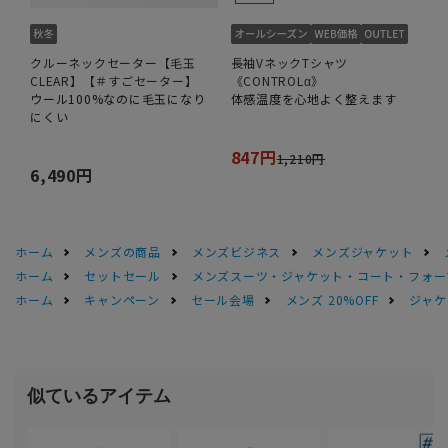
クルーネックセーター【毛玉
長袖VネックTシャツ
CLEAR】【＃すごセーター】
《CONTROLα》
ウール100%なのに毛玉になり
体感温度を心地よく整えます
にくい
847円
1,210円
6,490円
ホーム
メンズの商品
メンズビジネス
メンズジャケット
ホーム
セットセール
メンズスーツ・ジャケット・コート・フォーマル
ホーム
キャンペーン
セール会場
メンズ 20%OFF
ジャケッ