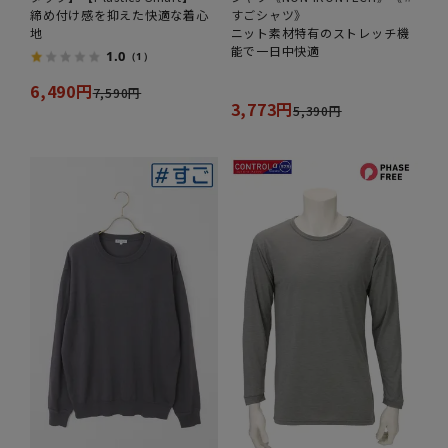
締め付け感を抑えた快適な着心
すごシャツ》
地
ニット素材特有のストレッチ機
能で一日中快適
1.0
（1）
6,490円
7,590円
3,773円
5,390円