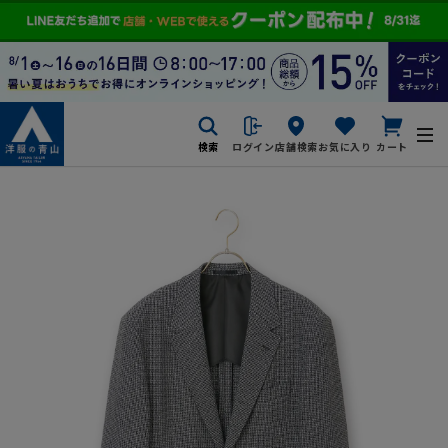
検索
ログイン
店舗検索
お気に入り
カート