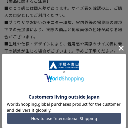
【商品に関するご注意】
■ゆとり感には個人差があります。サイズ表を確認の上、ご購
入の目安としてご利用ください。
■ブラウザやお使いのモニター環境、室内外等の撮影時の環境
下での光加減により、実際の商品と掲載画像の色味が異なる場
合がございます。
■生地や仕様・デザインにより、着用感や実際のサイズ表に若
干の誤差が生じる場合がございます。予めご了承ください。
■店舗や各モールサイトと商品在庫を共有しております関係
上、ご注文いただいたタイミングにより欠品が発生し、ご注文
を完了できない場合がございます。予めご了承ください。(お
急ぎ発送のご注文につきましても、ご注文のタイミングによっ
てはお急ぎ発送サービスを選択できない場合がございます。)