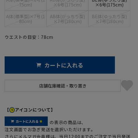
75cm)
×6号(175cm)
×6号(175cm)
A体(標準型)×7号(1
AB体(がっちり型)
BE体(ゆったり型)
80cm)
×7号(180cm)
×7号(180cm)
ウエストの目安：
78
cm
カートに入れる
【
アイコンについて】
の表示の商品は、
注文画面でお急ぎ発送を選択いただけます。
さらにメルマガ会員様は、当日12:00までのご注文で当日発送