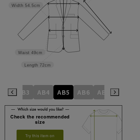
Width
54.5cm
Waist
49cm
Length
72cm
A8
AB3
AB4
AB5
AB6
AB7
AB8
Check the recommended
size
Try this item on