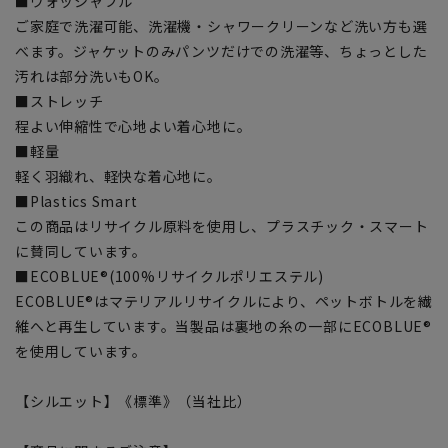
■ウォッシャブル
ご家庭で洗濯可能、洗濯機・シャワークリーンなど洗い方も選
べます。ジャケットのみパンツだけでの洗濯等、ちょっとした
汚れは部分洗いもOK。
■ストレッチ
程よい伸縮性で心地よい着心地に。
■軽量
軽く羽織れ、軽快な着心地に。
■Plastics Smart
この商品はリサイクル原料を使用し、プラスチック・スマート
に賛同しています。
■ECOBLUE®(100%リサイクルポリエステル)
ECOBLUE®はマテリアルリサイクルにより、ペットボトルを繊
維へと再生しています。当製品は裏地の糸の一部にECOBLUE®
を使用しています。
【シルエット】《標準》（当社比）