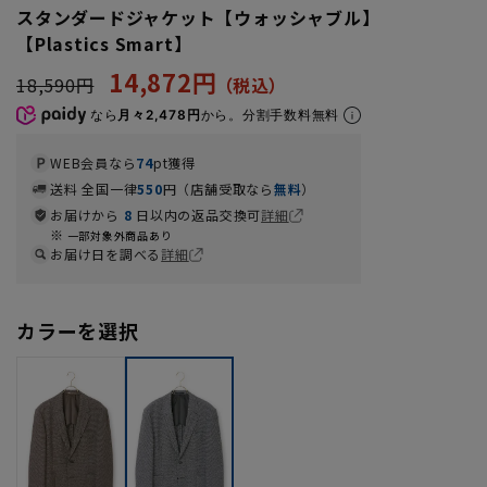
スタンダードジャケット【ウォッシャブル】
【Plastics Smart】
14,872円
18,590円
なら
月々2,478円
から。分割手数料無料
WEB会員なら
74
pt獲得
送料 全国一律
550
円（店舗受取なら
無料
）
お届けから
8
日以内の返品交換可
詳細
一部対象外商品あり
お届け日を調べる
詳細
カラーを選択