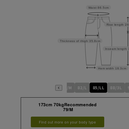
Waist
86.5cm
Rise length
26
Thickness of thigh
35.8cm
Inseam length
Hem width
18.3cm
76/S
79/M
82/L
85/LL
88/3L
173cm 70kgRecommended
79/M
Find out more on your body type