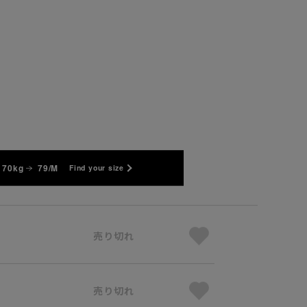
 70kg
79/M
Find your size
売り切れ
売り切れ