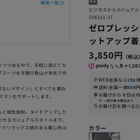
機能一覧
ビジネスからカジュアル
Z06101-37
ゼロプレッシ
ットアップ着
3,850円
りつつある中で、手軽に扱えてカ
なら
月々1,28
プスーツを洋服の青山が本気で作
WEB会員なら
19
pt
送料 全国一律
550
ばないデザイン」とすべてを兼ね
お届けから
8
日以内
スマンをサポートします。
一部対象外商品あり
お届け日を調べる
詳
ルと相性抜群。タイドアップした
わせるカジュアルスタイルまで、
カラー
かでリラックス感のある着心地は