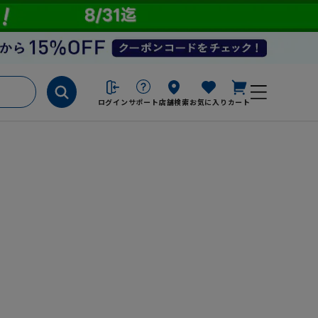
ログイン
サポート
店舗検索
お気に入り
カート