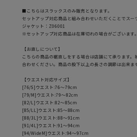
■こちらはスラックスのみ販売となります。
セットアップ対応商品と組み合わせいただくことでスー
ジャケット：Z06001
※セットアップ対応商品は在庫切れの場合がございます
【お直しについて】
こちらの商品の裾直しをする場合は店舗にて承ります。
合わせください。商品の股下以上の長さの調節は出来ま
【ウエスト対応サイズ】
[76/S]ウエスト:76～79cm
[79/M]ウエスト:79～82cm
[82/L]ウエスト:82～85cm
[85/LL]ウエスト:85～88cm
[88/3L]ウエスト:88～91cm
[91/4L]ウエスト:91～94cm
[94/WideM]ウエスト:94～97cm