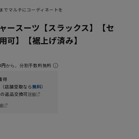
までマルチにコーディネートを
ャースーツ【スラックス】【セ
用可】【裾上げ済み】
3円
から。分割手数料無料
獲得
円（店舗受取なら
無料
）
の返品交換可
詳細
細