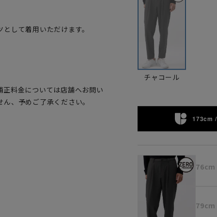
ツとして着用いただけます。
。
チャコール
補正料金については店舗へお問い
せん、予めご了承ください。
173cm /
76cm
79cm