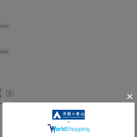
.3cm
78cm
91/4L
94/WideM
97/WideL