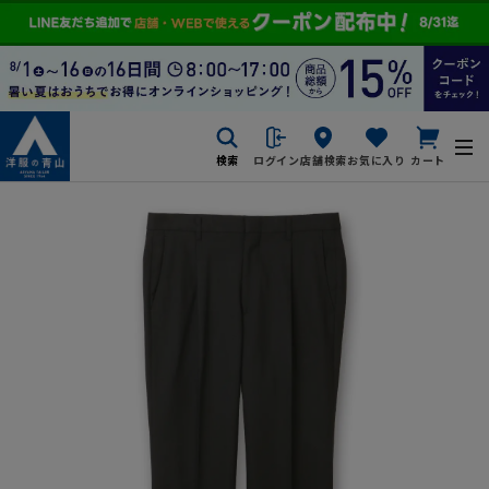
検索
ログイン
店舗検索
お気に入り
カート