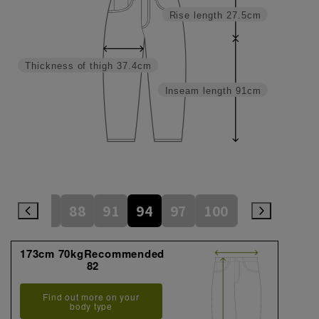
Rise length
27.5cm
Thickness of thigh
37.4cm
Inseam length
91cm
82
85
88
91
94
97
100
105
110
173cm 70kgRecommended
82
Find out more on your
body type