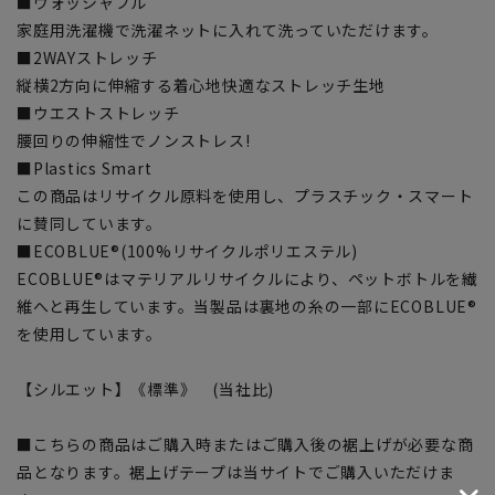
■ウォッシャブル
家庭用洗濯機で洗濯ネットに入れて洗っていただけます。
■2WAYストレッチ
縦横2方向に伸縮する着心地快適なストレッチ生地
■ウエストストレッチ
腰回りの伸縮性でノンストレス!
■Plastics Smart
この商品はリサイクル原料を使用し、プラスチック・スマート
に賛同しています。
■ECOBLUE®(100%リサイクルポリエステル)
ECOBLUE®はマテリアルリサイクルにより、ペットボトルを繊
維へと再生しています。当製品は裏地の糸の一部にECOBLUE®
を使用しています。
【シルエット】《標準》 (当社比)
■こちらの商品はご購入時またはご購入後の裾上げが必要な商
品となります。裾上げテープは当サイトでご購入いただけま