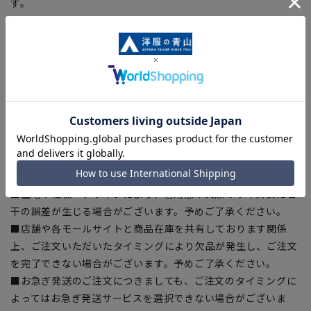
す。
裾上げテープ:
SUSOTAPE010
※こちらの商品は在庫切れの場合がございます。
【商品に関するご注意】
■商品画像はサンプルのため、色味やサイズ等の仕様に変更が
ある場合がございますので、予めご了承ください。
■サイズスペックは仕上がりサイズを記載しております。
■ブラウザやお使いのモニター環境、また撮影時の室内外の光
加減により、実際の商品と掲載画像の色味が異なる場合がござ
います。
■生地や仕様・デザインにより、着用感や実際のサイズ表に若
干の誤差が生じる場合がございます。予めご了承ください。
■店舗や各モールサイトと商品在庫を共有しております関係
上、ご注文いただいたタイミングにより欠品が発生し、ご注文
を完了できない場合がございます。予めご了承ください。
■お急ぎ発送のご注文につきましても、ご注文のタイミングに
よってはお急ぎ発送サービスを選択できない場合がございま