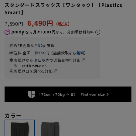
スタンダードスラックス【ワンタック】【Plastics
Smart】
6,490円
7,590円
なら
月々1,081円
から。分割手数料無料
WEB会員なら
32
pt獲得
送料 全国一律
550
円（店舗受取なら
無料
）
お届けから
8
日以内の返品交換可
詳細
一部対象外商品あり
お届け日を調べる
詳細
173cm / 70kg
82
Find your size
カラー