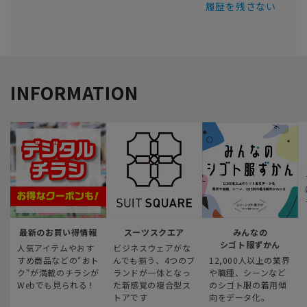
履歴を残さない
INFORMATION
最新のお買い得情報
スーツスクエア
みんなの
シゴト服ずかん
人気アイテムやおす
ビジネスウェアがな
すめ商品などの“おト
んでも揃う、4つのブ
12,000人以上の業界
ク“が満載のチラシが
ランドが一体となっ
や職種、シーンなど
Webでも見られる！
た新感覚の複合型ス
のシゴト服の着用傾
トアです
向をデータ化。