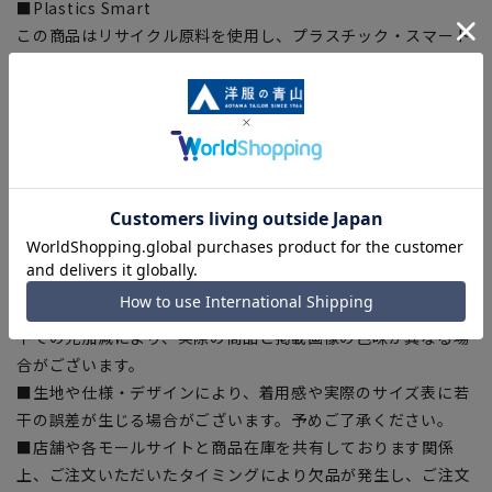
■Plastics Smart
この商品はリサイクル原料を使用し、プラスチック・スマート
に賛同しています。
■ECOBLUE®(100%リサイクルポリエステル)
ECOBLUE®はマテリアルリサイクルにより、ペットボトルを繊
維へと再生しています。当製品は裏地の糸の一部にECOBLUE®
を使用しています。
【商品に関するご注意】
■ゆとり感には個人差があります。サイズスペックを確認の
上、ご購入の目安としてご利用ください。
■ブラウザやお使いのモニター環境、室内外等の撮影時の環境
下での光加減により、実際の商品と掲載画像の色味が異なる場
合がございます。
■生地や仕様・デザインにより、着用感や実際のサイズ表に若
干の誤差が生じる場合がございます。予めご了承ください。
■店舗や各モールサイトと商品在庫を共有しております関係
上、ご注文いただいたタイミングにより欠品が発生し、ご注文