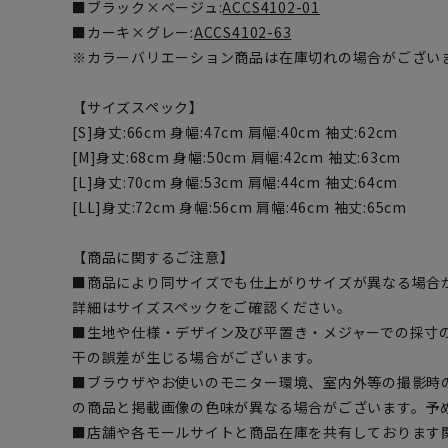
■ブラック×ベージュ:
ACCS4102-01
■カーキ×グレー:
ACCS4102-63
※カラーバリエーション商品は在庫切れの場合がござい
【サイズスペック】
[S]身丈:66cm 身幅:47cm 肩幅:40cm 袖丈:62cm
[M]身丈:68cm 身幅:50cm 肩幅:42cm 袖丈:63cm
[L]身丈:70cm 身幅:53cm 肩幅:44cm 袖丈:64cm
[LL]身丈:72cm 身幅:56cm 肩幅:46cm 袖丈:65cm
【商品に関するご注意】
■商品により同サイズでも仕上がりサイズが異なる場合
詳細はサイズスペックをご確認ください。
■生地や仕様・デザイン及び平置き・メジャーでの採寸
干の誤差が生じる場合がございます。
■ブラウザやお使いのモニター環境、室内外等の撮影時
の商品と掲載画像の色味が異なる場合がございます。予
■店舗や各モールサイトと商品在庫を共有しております