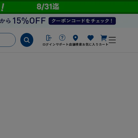
ログイン
サポート
店舗検索
お気に入り
カート