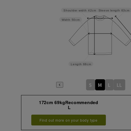
Sleeve length
63cm
Shoulder width
42cm
Width
50cm
Length
68cm
S
M
L
LL
172cm 69kgRecommended
L
Find out more on your body type