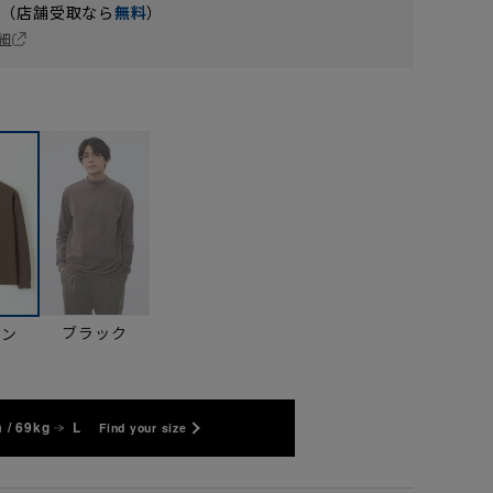
円（店舗受取なら
無料
）
細
ブラック
ウン
 / 69kg
L
Find your size