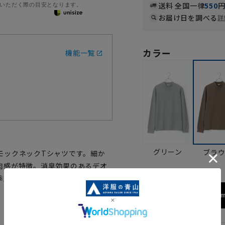
いただく際の目安となります。
送料 全国一律
550
お届け日を調べる
詳
カラー
機能一覧
グリーン
ブラ
モックネックTシャツです。細か
肉感が特徴。消臭効果のあるデオ
季節も安心して着られるオススメ
172cm