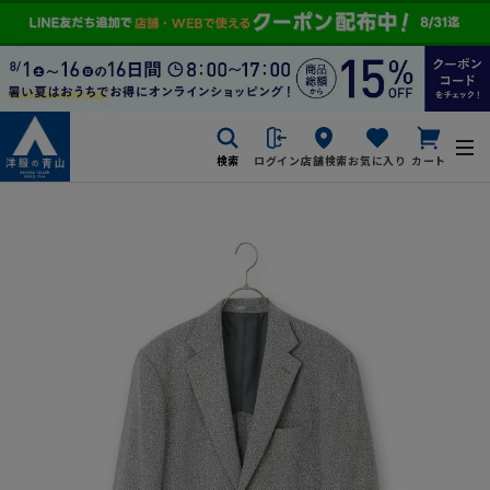
検索
ログイン
店舗検索
お気に入り
カート