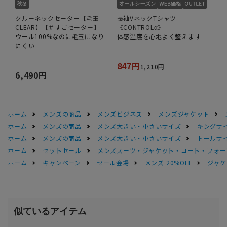
クルーネックセーター【毛玉
長袖VネックTシャツ
CLEAR】【＃すごセーター】
《CONTROLα》
ウール100%なのに毛玉になり
体感温度を心地よく整えます
にくい
847円
1,210円
6,490円
ホーム
メンズの商品
メンズビジネス
メンズジャケット
ホーム
メンズの商品
メンズ大きい・小さいサイズ
キングサイ
ホーム
メンズの商品
メンズ大きい・小さいサイズ
トールサ
ホーム
セットセール
メンズスーツ・ジャケット・コート・フォーマル
ホーム
キャンペーン
セール会場
メンズ 20%OFF
ジャケッ