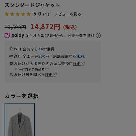
スタンダードジャケット
5.0
（1）
レビューを見る
14,872円
18,590円
なら
月々2,478円
から。分割手数料無料
WEB会員なら
74
pt獲得
送料 全国一律
550
円（店舗受取なら
無料
）
お届けから
8
日以内の返品交換可
詳細
一部対象外商品あり
お届け日を調べる
詳細
カラーを選択