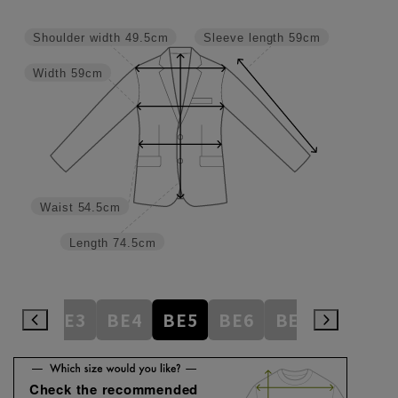
Shoulder width
49.5cm
Sleeve length
59cm
Width
59cm
Waist
54.5cm
Length
74.5cm
AB8
BE3
BE4
BE5
BE6
BE7
BE8
E
Check the recommended