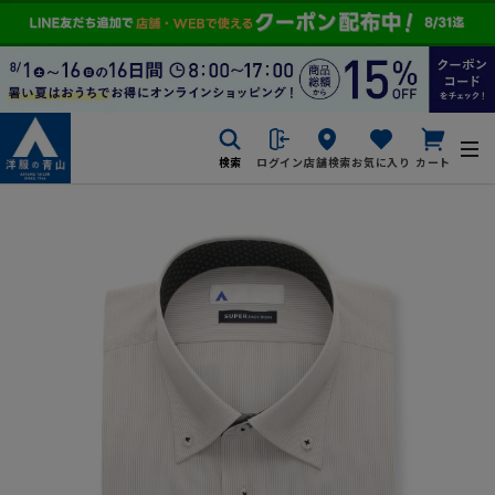
検索
ログイン
店舗検索
お気に入り
カート