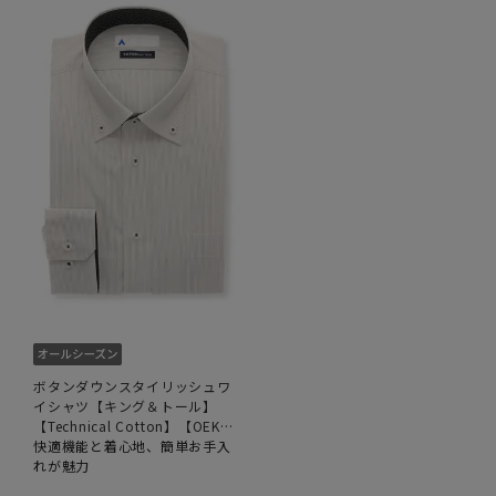
ボタンダウンスタイリッシュワ
イシャツ【キング＆トール】
【Technical Cotton】【OEKO-
TEX】
快適機能と着心地、簡単お手入
れが魅力