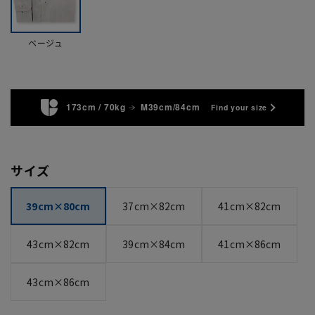
ベージュ
173cm / 70kg
M39cm/84cm
Find your size
サイズ
39cm×80cm
37cm×82cm
41cm×82cm
43cm×82cm
39cm×84cm
41cm×86cm
43cm×86cm