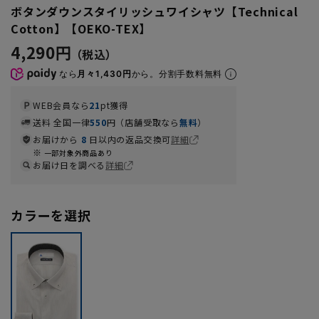
ボタンダウンスタイリッシュワイシャツ【Technical
Cotton】【OEKO-TEX】
4,290円
なら
月々1,430円
から。分割手数料無料
WEB会員なら
21
pt獲得
送料 全国一律
550
円（店舗受取なら
無料
）
お届けから
8
日以内の返品交換可
詳細
一部対象外商品あり
お届け日を調べる
詳細
カラーを選択