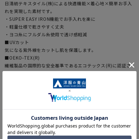
日清紡テキスタイル(株)による快適機能×着心地×簡単お手入
れを実現した素材です。
・SUPER EASY IRON機能でお手入れを楽に
・軽量仕様で乾きやすく丈夫
・ヨコ糸にフルダル糸使用で透け感軽減
■UVカット
気になる紫外線をカットし肌を保護します。
■OEKO-TEX(R)
繊維製品の国際的な安全基準であるエコテックス(R)に認証さ
れた、生地から付属まですべてが厳しい基準をクリアした素材
を使用。安全を安心して着用いただけます。
【シルエット】《やや細め(スッキリ)》 (当社比)
【商品に関するご注意】
■商品画像はサンプルのため、色味やサイズ等の仕様に変更が
ある場合がございますので、予めご了承ください。
■ゆとり感には個人差があります。サイズ表を確認の上、ご購