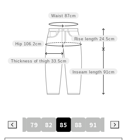
Waist
87cm
Rise length
24.5cm
Hip
106.2cm
Thickness of thigh
33.5cm
Inseam length
91cm
73
76
79
82
85
88
91
94
97