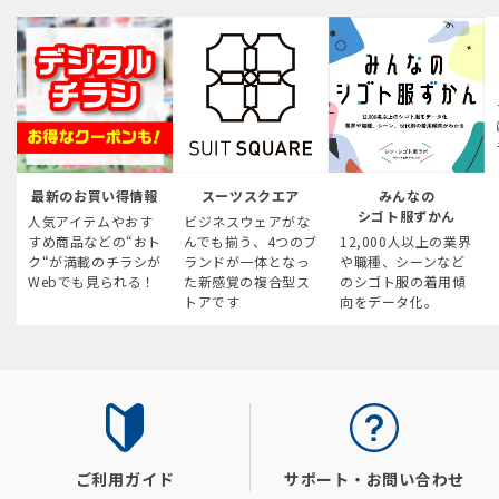
最新のお買い得情報
スーツスクエア
みんなの
シゴト服ずかん
人気アイテムやおす
ビジネスウェアがな
すめ商品などの“おト
んでも揃う、4つのブ
12,000人以上の業界
ク“が満載のチラシが
ランドが一体となっ
や職種、シーンなど
Webでも見られる！
た新感覚の複合型ス
のシゴト服の着用傾
トアです
向をデータ化。
ご利用ガイド
サポート・お問い合わせ