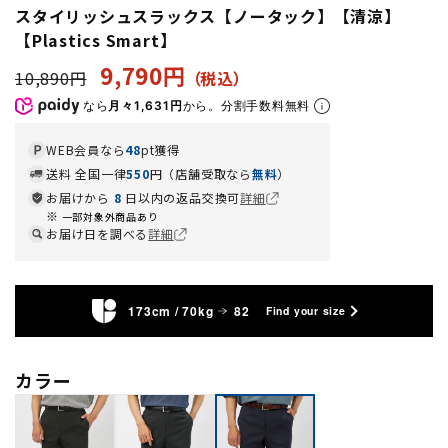
スタイリッシュスラックス【ノータック】【清涼】
【Plastics Smart】
9,790円
10,890円
なら
月々1,631円
から。分割手数料無料
WEB会員なら
48
pt獲得
送料 全国一律
550
円（店舗受取なら
無料
）
お届けから
8
日以内の返品交換可
詳細
一部対象外商品あり
お届け日を調べる
詳細
173cm / 70kg
82
Find your size
カラー