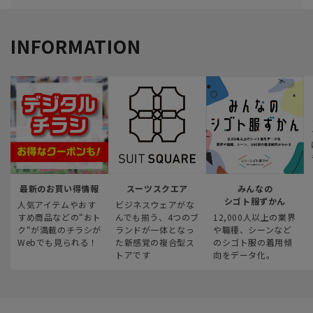
INFORMATION
最新のお買い得情報
スーツスクエア
みんなの
シゴト服ずかん
人気アイテムやおす
ビジネスウェアがな
すめ商品などの“おト
んでも揃う、4つのブ
12,000人以上の業界
ク“が満載のチラシが
ランドが一体となっ
や職種、シーンなど
Webでも見られる！
た新感覚の複合型ス
のシゴト服の着用傾
トアです
向をデータ化。