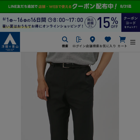
検索
ログイン
店舗検索
お気に入り
カート