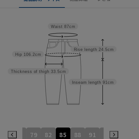
Waist
87cm
Rise length
24.5cm
Hip
106.2cm
Thickness of thigh
33.5cm
Inseam length
91cm
73
76
79
82
85
88
91
94
97