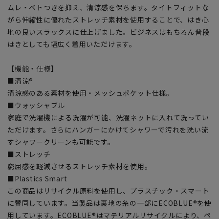
ムレ・ベトつきを抑え、清涼感を保ちます。タイトフィットな
がら伸縮性に優れたストレッチ素材を使用することで、はき心
地の良いスラックスに仕上げました。ビジネスはもちろん普段
はきとしても幅広く着用いただけます。
【機能・仕様】
■清涼®
清涼感のある素材を使用・メッシュポケット仕様。
■ウォッシャブル
家庭で洗濯機による洗濯が可能、洗濯ネットに入れて洗ってい
ただけます。さらにハンガーにかけてシャワーで汚れを洗い流
すシャワークリーンも可能です。
■ストレッチ
窮屈感を軽減させるストレッチ素材を使用。
■Plastics Smart
この商品はリサイクル原料を使用し、プラスチック・スマート
に賛同しています。当製品は裏地の糸の一部にECOBLUE®を使
用しています。ECOBLUE®はマテリアルリサイクルにより、ペ