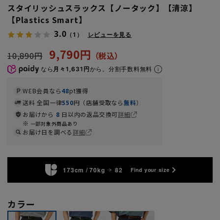
スタイリッシュスラックス【ノータック】【清涼】
【Plastics Smart】
3.0
（1）
レビューを見る
9,790円
10,890円
なら
月々1,631円
から。分割手数料無料
WEB会員なら
48
pt獲得
送料 全国一律
550
円（店舗受取なら
無料
）
お届けから
8
日以内の返品交換可
詳細
一部対象外商品あり
お届け日を調べる
詳細
173cm / 70kg
82
Find your size
カラー