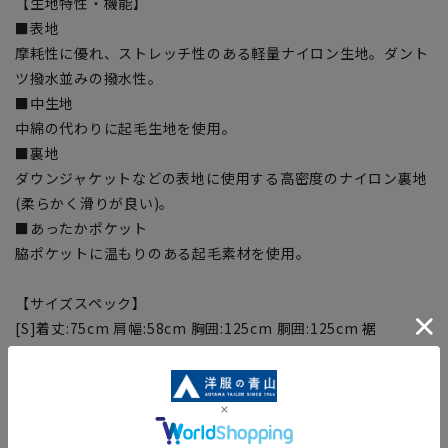
【生地特性・機能】
■表地
摩耗性に優れ、ストレッチ性のある軽量ナイロン生地。ダント
ツ撥水並みの撥水性。
■中生地
中綿の代わりに起毛生地を使用。
■裏地
ダウンジャケットなどの表地に使用する高密度のナイロン裏地
(柔らかく滑りが良い)。
■あったかポケット
脇ポケットに温もりのある起毛素材を使用。
【サイズスペック】
[S]着丈:75cm 肩幅:58cm 胸囲:125cm 胴囲:125cm 裾
囲:125cm 袖丈:53.5cm
[M]着丈:77.5cm 肩幅:59cm 胸囲:128cm 胴囲:128cm 裾
囲:128cm 袖丈:55cm
[L]着丈:80cm 肩幅:60cm 胸囲:131cm 胴囲:131cm 裾