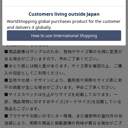
囲:131cm 袖丈:56.5cm
[LL]着丈:82.5cm 肩幅:61cm 胸囲:134cm 胴囲:134cm 裾
囲:134cm 袖丈:58cm
[3L]着丈:85cm 肩幅:62.6cm 胸囲:138cm 胴囲:138cm 裾
囲:138cm 袖丈:59.2cm
【商品に関するご注意】
■商品画像はサンプルのため、色味やサイズ等の仕様に変更が
ある場合がございますので、予めご了承ください。
■ゆとり感には個人差があります。サイズ表を確認の上、ご購
入の目安としてご利用ください。
■生地や仕様・デザインにより、着用感や実際のサイズ表に若
干の誤差が生じる場合がございます。予めご了承ください。
■サイズスペックは仕上がりサイズを記載しております。一
部、商品現物におすすめサイズ(ヌードサイズ)を記載している
商品もございます。
■ブラウザやお使いのモニター環境、また撮影時の室内外の光
加減により、実際の商品と掲載画像の色味が異なる場合がござ