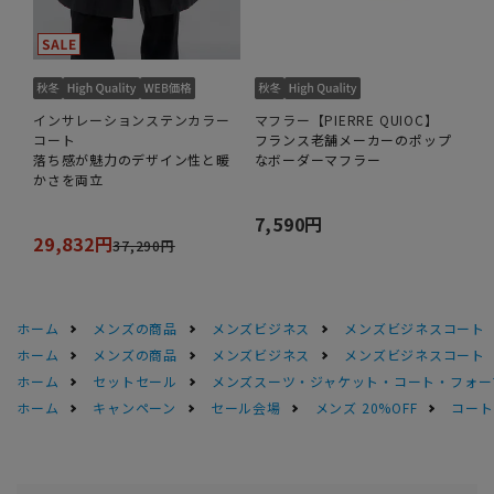
インサレーションステンカラー
マフラー【PIERRE QUIOC】
コート
フランス老舗メーカーのポップ
落ち感が魅力のデザイン性と暖
なボーダーマフラー
かさを両立
7,590円
29,832円
37,290円
ホーム
メンズの商品
メンズビジネス
メンズビジネスコート
ホーム
メンズの商品
メンズビジネス
メンズビジネスコート
ホーム
セットセール
メンズスーツ・ジャケット・コート・フォーマル
ホーム
キャンペーン
セール会場
メンズ 20%OFF
コートS