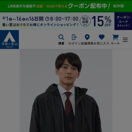
検索
ログイン
店舗検索
お気に入り
カート