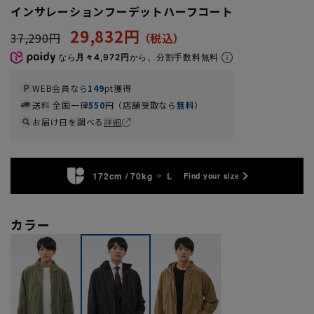
インサレーションフーデットハーフコート
29,832円
37,290円
なら
月々4,972円
から。分割手数料無料
WEB会員なら
149
pt獲得
送料 全国一律
550
円（店舗受取なら
無料
）
お届け日を調べる
詳細
172cm / 70kg
L
Find your size
カラー