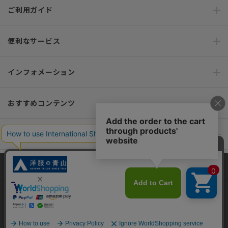
ご利用ガイド
便利なサービス
インフォメーション
おすすめコンテンツ
ポリシー・企業情報
オーダースーツなら SHITATE
当サイトでは、快適な閲覧体験とコンテンツ改善のためにCookieを使用
しています。閲覧を続けることで、Cookieの使用に同意したものとみな
します。詳細については
プライバシーポリシー
をご確認ください。
OFFICIAL SNS
同意して閉じる