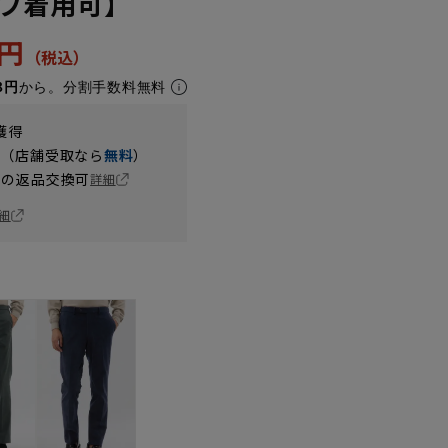
プ着用可】
0円
8円
から。分割手数料無料
獲得
円（店舗受取なら
無料
）
の返品交換可
詳細
細