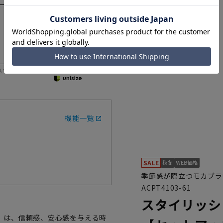
いただく際の目安となります。
機能一覧
季節感が際立つモカブラ
ACPT4103-61
スタイリッシ
Z》は、信頼感、安心感を与える時