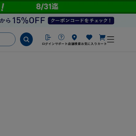
ログイン
サポート
店舗検索
お気に入り
カート