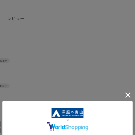
レビュー
23cm
93cm
3L/88
4L/92