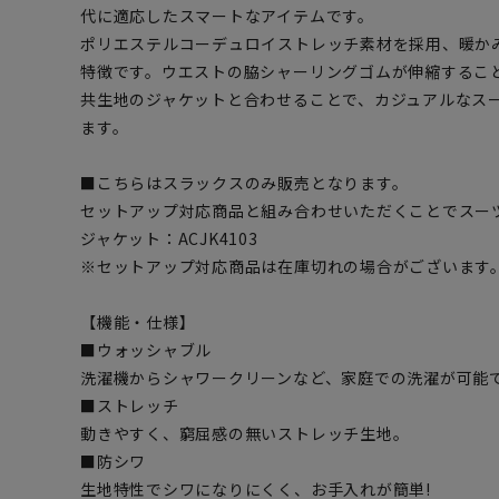
代に適応したスマートなアイテムです。
ポリエステルコーデュロイストレッチ素材を採用、暖か
特徴です。ウエストの脇シャーリングゴムが伸縮するこ
共生地のジャケットと合わせることで、カジュアルなス
ます。
■こちらはスラックスのみ販売となります。
セットアップ対応商品と組み合わせいただくことでスー
ジャケット：ACJK4103
※セットアップ対応商品は在庫切れの場合がございます
【機能・仕様】
■ウォッシャブル
洗濯機からシャワークリーンなど、家庭での洗濯が可能
■ストレッチ
動きやすく、窮屈感の無いストレッチ生地。
■防シワ
生地特性でシワになりにくく、お手入れが簡単!