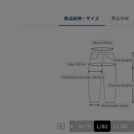
商品説明・サイズ
商品詳細
Waist
84cm
Rise length
Hip
103cm
Thickness of thigh
34.4cm
Inseam length
Hem width
19cm
S/76
M/79
L/82
LL/85