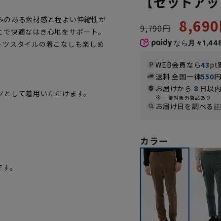
【セットアッ
みのある素材感と程よい伸縮性が
8,69
9,790円
とで快適なはき心地をサポート。
なら
月々1,44
ーツスタイルの着こなしも楽しめ
WEB会員なら
43
pt
送料 全国一律
550
お届けから
8
日以内
ツとして着用いただけます。
一部対象外商品あり
お届け日を調べる
詳
。
カラー
です。