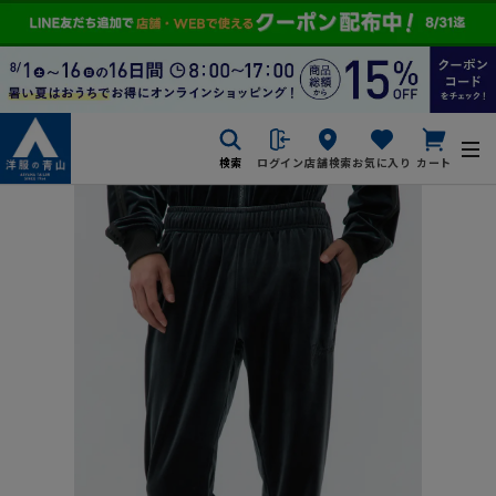
検索
ログイン
店舗検索
お気に入り
カート