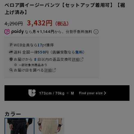
ベロア調イージーパンツ【セットアップ着用可】【裾
上げ済み】
3,432円
4,290円
なら
月々1,144円
から。分割手数料無料
WEB会員なら
17
pt獲得
送料 全国一律
550
円（店舗受取なら
無料
）
お届けから
8
日以内の返品交換可
詳細
一部対象外商品あり
お届け日を調べる
詳細
173cm / 70kg
M
Find your size
カラー