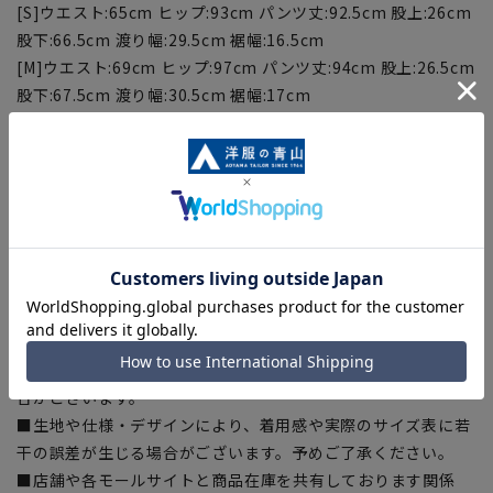
[S]ウエスト:65cm ヒップ:93cm パンツ丈:92.5cm 股上:26cm
股下:66.5cm 渡り幅:29.5cm 裾幅:16.5cm
[M]ウエスト:69cm ヒップ:97cm パンツ丈:94cm 股上:26.5cm
股下:67.5cm 渡り幅:30.5cm 裾幅:17cm
[L]ウエスト:73cm ヒップ:101cm パンツ丈:95.5cm 股
上:27cm 股下:68.5cm 渡り幅:31.5cm 裾幅:17.5cm
[LL]ウエスト:77cm ヒップ:105cm パンツ丈:97cm 股
上:27.5cm 股下:69.5cm 渡り幅:33cm 裾幅:18cm
【商品に関するご注意】
■商品画像はサンプルのため、色味やサイズ等の仕様に変更が
ある場合がございますので、予めご了承ください。
■ブラウザやお使いのモニター環境、室内外等の撮影時の環境
下での光加減により、実際の商品と掲載画像の色味が異なる場
合がございます。
■生地や仕様・デザインにより、着用感や実際のサイズ表に若
干の誤差が生じる場合がございます。予めご了承ください。
■店舗や各モールサイトと商品在庫を共有しております関係