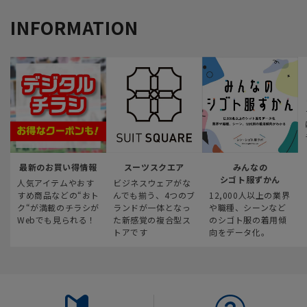
INFORMATION
最新のお買い得情報
スーツスクエア
みんなの
シゴト服ずかん
人気アイテムやおす
ビジネスウェアがな
すめ商品などの“おト
んでも揃う、4つのブ
12,000人以上の業界
ク“が満載のチラシが
ランドが一体となっ
や職種、シーンなど
Webでも見られる！
た新感覚の複合型ス
のシゴト服の着用傾
トアです
向をデータ化。