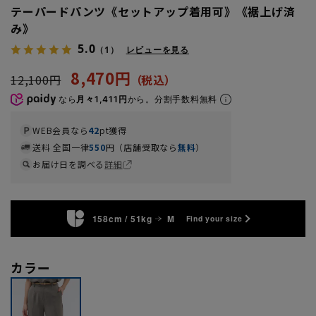
テーパードパンツ《セットアップ着用可》《裾上げ済
み》
5.0
（1）
レビューを見る
8,470円
12,100円
なら
月々1,411円
から。分割手数料無料
WEB会員なら
42
pt獲得
送料 全国一律
550
円（店舗受取なら
無料
）
お届け日を調べる
詳細
158cm / 51kg
M
Find your size
カラー