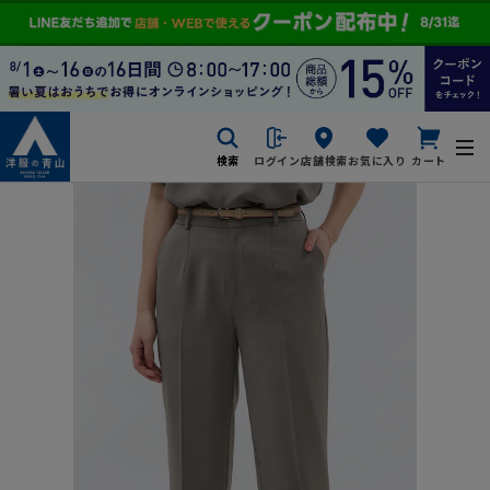
検索
ログイン
店舗検索
お気に入り
カート