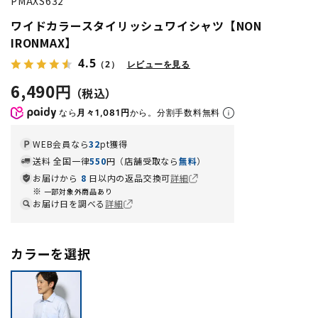
PMAXS632
ワイドカラースタイリッシュワイシャツ【NON
IRONMAX】
4.5
（2）
レビューを見る
6,490円
なら
月々1,081円
から。分割手数料無料
WEB会員なら
32
pt獲得
送料 全国一律
550
円（店舗受取なら
無料
）
お届けから
8
日以内の返品交換可
詳細
一部対象外商品あり
お届け日を調べる
詳細
カラーを選択