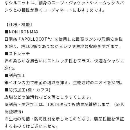
なシルエットは、細身のスーツ・ジャケットやノータックのパ
ンツとの相性が良くコーディネートにおすすめです。
【仕様・機能】
■NON IRONMAX
日清紡『APOLLOCOT®』を使用した最高ランクの形態安定性
を誇り、綿100%でありながらシワや生地の収縮を防ぎます。
■ストレッチ
綿の柔らかな風合いにストレッチ性をプラス、快適なシャツに
進化。
■制菌加工
銀イオンの力で細菌の増殖を抑え、生乾き時のニオイを抑制。
■防汚加工(襟・カフス)
皮脂などの油汚れなどを落としやすくします。
※制菌・防汚加工は、100回洗っても効果が継続します。(SEK
認証取得)
※生地の制菌・防汚性能を示したものとなり、製品性能を保証
するものではございません。