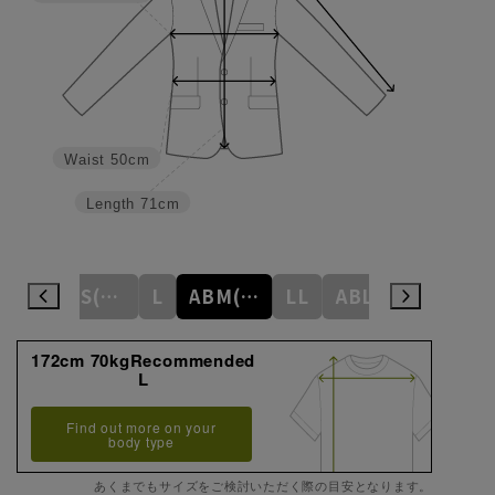
Waist
50cm
Length
71cm
M
ABS(WideS)
L
ABM(WideM)
LL
ABL(WideL)
ABLL(Wide
172cm 70kgRecommended
L
Find out more on your
body type
あくまでもサイズをご検討いただく際の目安となります。