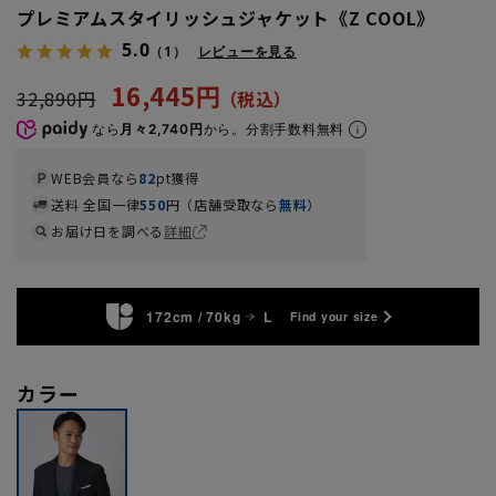
プレミアムスタイリッシュジャケット《Z COOL》
5.0
（1）
レビューを見る
16,445円
32,890円
なら
月々2,740円
から。分割手数料無料
WEB会員なら
82
pt獲得
送料 全国一律
550
円（店舗受取なら
無料
）
お届け日を調べる
詳細
172cm / 70kg
L
Find your size
カラー