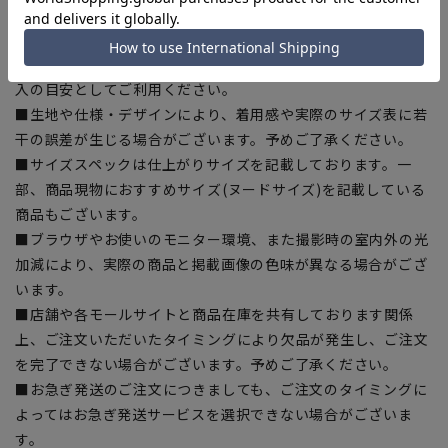
■商品画像はサンプルのため、色味やサイズ等の仕様に変更が
ある場合がございますので、予めご了承ください。
■ゆとり感には個人差があります。サイズ表を確認の上、ご購
入の目安としてご利用ください。
■生地や仕様・デザインにより、着用感や実際のサイズ表に若
干の誤差が生じる場合がございます。予めご了承ください。
■サイズスペックは仕上がりサイズを記載しております。一
部、商品現物におすすめサイズ(ヌードサイズ)を記載している
商品もございます。
■ブラウザやお使いのモニター環境、また撮影時の室内外の光
加減により、実際の商品と掲載画像の色味が異なる場合がござ
います。
■店舗や各モールサイトと商品在庫を共有しております関係
上、ご注文いただいたタイミングにより欠品が発生し、ご注文
を完了できない場合がございます。予めご了承ください。
■お急ぎ発送のご注文につきましても、ご注文のタイミングに
よってはお急ぎ発送サービスを選択できない場合がございま
す。