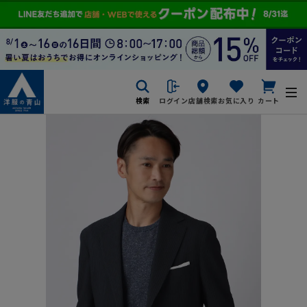
検索
ログイン
店舗検索
お気に入り
カート