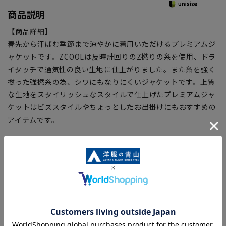
商品説明
【商品詳細】
春先から汗ばむ季節まで涼やかに着用いただけるプレミアムジ
ャケットです。ZCOOLは反時計回りのZ撚りの糸を使用、ドラ
イタッチで通気性の良い生地に仕上がりました。また糸を強く
撚った強撚糸の為、シワにもなりにくいジャケットです。上質
な生地をスタイリッシュなスタイルで仕上げたプレミアムジャ
ケットはビズスタイルやちょっとしたお出掛けにもおすすめの
アイテムです。
※AB体を選択いただいた場合、お届けする商品の下げ札・タ
グにはWIDE(W)と記載されてますが、誤表記ではございませ
ん。
【シルエット】《細め(スリム)》 (当社比)
【商品に関するご注意】