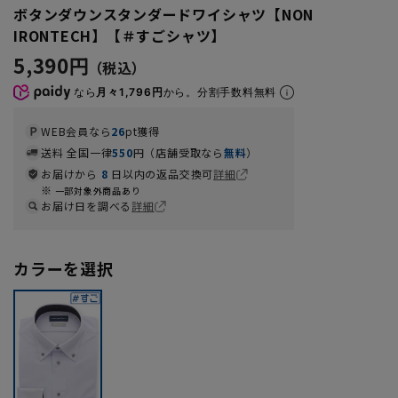
ボタンダウンスタンダードワイシャツ【NON
IRONTECH】【＃すごシャツ】
5,390円
なら
月々1,796円
から。分割手数料無料
WEB会員なら
26
pt獲得
送料 全国一律
550
円（店舗受取なら
無料
）
お届けから
8
日以内の返品交換可
詳細
一部対象外商品あり
お届け日を調べる
詳細
カラーを選択