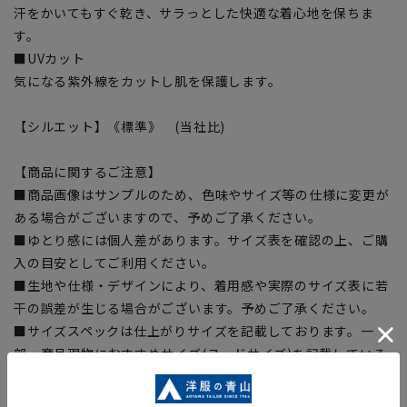
汗をかいてもすぐ乾き、サラっとした快適な着心地を保ちま
す。
■UVカット
気になる紫外線をカットし肌を保護します。
【シルエット】《標準》 (当社比)
【商品に関するご注意】
■商品画像はサンプルのため、色味やサイズ等の仕様に変更が
ある場合がございますので、予めご了承ください。
■ゆとり感には個人差があります。サイズ表を確認の上、ご購
入の目安としてご利用ください。
■生地や仕様・デザインにより、着用感や実際のサイズ表に若
干の誤差が生じる場合がございます。予めご了承ください。
■サイズスペックは仕上がりサイズを記載しております。一
部、商品現物におすすめサイズ(ヌードサイズ)を記載している
商品もございます。
■ブラウザやお使いのモニター環境、また撮影時の室内外の光