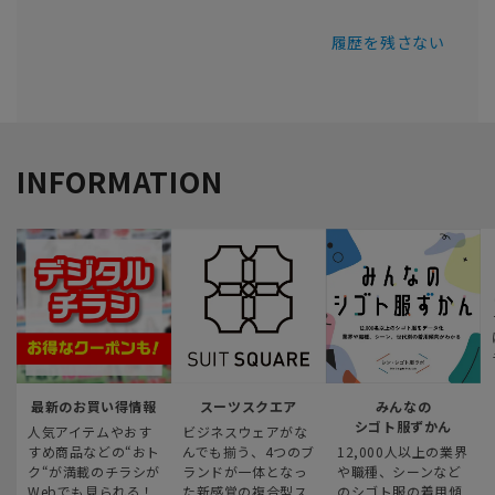
履歴を残さない
INFORMATION
最新のお買い得情報
スーツスクエア
みんなの
シゴト服ずかん
人気アイテムやおす
ビジネスウェアがな
すめ商品などの“おト
んでも揃う、4つのブ
12,000人以上の業界
ク“が満載のチラシが
ランドが一体となっ
や職種、シーンなど
Webでも見られる！
た新感覚の複合型ス
のシゴト服の着用傾