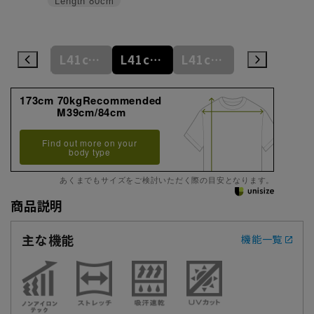
Length
80cm
L41cm/78cm
L41cm/80cm
L41cm/82cm
L41cm/84cm
L41cm/86cm
173cm 70kgRecommended
M39cm/84cm
Find out more on your
body type
あくまでもサイズをご検討いただく際の目安となります。
商品説明
主な機能
機能一覧