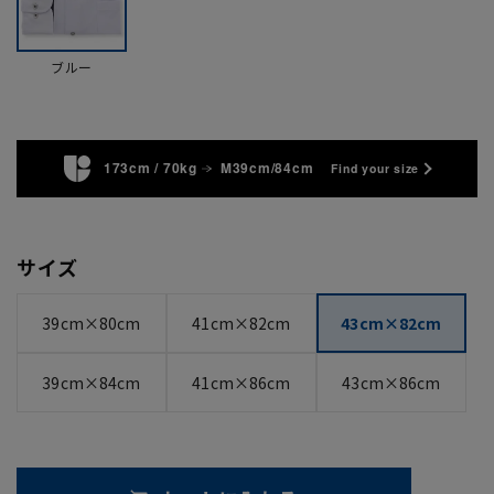
ブルー
173cm / 70kg
M39cm/84cm
Find your size
サイズ
39cm×80cm
41cm×82cm
43cm×82cm
39cm×84cm
41cm×86cm
43cm×86cm