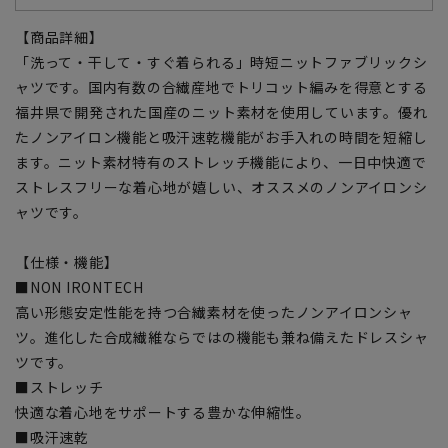
【商品詳細】
「洗って・干して・すぐ着られる」時短ニットファブリックシ
ャツです。国内有数の合繊産地でトリコット編みを得意とする
福井県で開発された国産のニット素材を使用しています。優れ
たノンアイロン機能と吸汗速乾機能がお手入れの時間を短縮し
ます。ニット素材特有のストレッチ機能により、一日中快適で
ストレスフリーな着心地が嬉しい、オススメのノンアイロンシ
ャツです。
【仕様・機能】
■NON IRONTECH
高い形態安定性能を持つ合繊素材を使ったノンアイロンシャ
ツ。進化した合成繊維ならではの機能も兼ね備えたドレスシャ
ツです。
■ストレッチ
快適な着心地をサポートする豊かな伸縮性。
■吸汗速乾