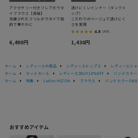
アクセサリー付きフレアボウタ
透けにくいインナー（タンクト
イブラウス【長袖】
ップ）
洗練されたフリルボウタイで知
こだわりのベージュで透けにく
的で華やかに
さを実現
4.8
（17）
6,490円
1,430円
ホーム
レディースの商品
レディーストップス
レディースシャ
ホーム
セットセール
レディース2BUY10%OFF
バンドカラー
ホーム
特集
Ladies HILTON
ブラウス
バンドカラー3W