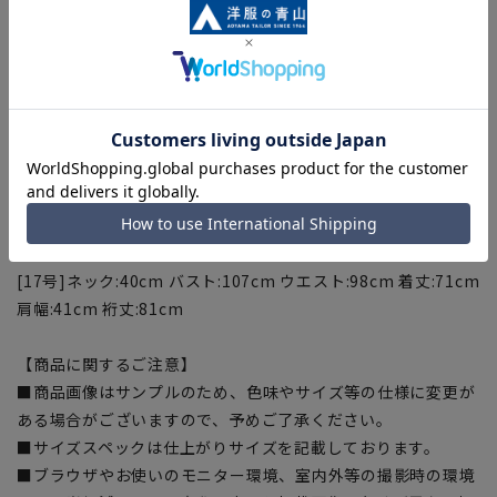
[7号]ネック:35cm バスト:91cm ウエスト:81cm 着丈:66cm肩
幅:36cm 裄丈:76cm
[9号]ネック:36cm バスト:94cm ウエスト:84cm 着丈:67cm
肩幅:37cm 裄丈:77cm
[11号]ネック:37cm バスト:97cm ウエスト:87cm 着丈:68cm
肩幅:38cm 裄丈:78cm
[13号]ネック:38cm バスト:100cm ウエスト:90cm 着丈:69cm
肩幅:38cm 裄丈:79cm
[15号]ネック:39cm バスト:104cm ウエスト:95cm 着丈:70cm
肩幅:39cm 裄丈:80cm
[17号]ネック:40cm バスト:107cm ウエスト:98cm 着丈:71cm
肩幅:41cm 裄丈:81cm
【商品に関するご注意】
■商品画像はサンプルのため、色味やサイズ等の仕様に変更が
ある場合がございますので、予めご了承ください。
■サイズスペックは仕上がりサイズを記載しております。
■ブラウザやお使いのモニター環境、室内外等の撮影時の環境