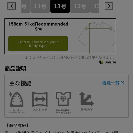
7号
9号
11号
13号
15号
17号
19号
158cm 51kgRecommended
9号
Find out more on your
body type
あくまでもサイズをご検討いただく際の目安となります。
商品説明
主な機能
機能一覧
【商品詳細】
美しい光沢と柔らかくしなやかな風合いをもつスーピマ綿