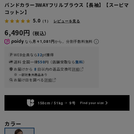
バンドカラー3WAYフリルブラウス【長袖】【スーピマ
コットン】
5.0
（1）
レビューを見る
6,490円
なら
月々1,081円
から。分割手数料無料
WEB会員なら
32
pt獲得
送料 全国一律
550
円（店舗受取なら
無料
）
お届けから
8
日以内の返品交換可
詳細
一部対象外商品あり
お届け日を調べる
詳細
158cm / 51kg
9号
Find your size
カラー