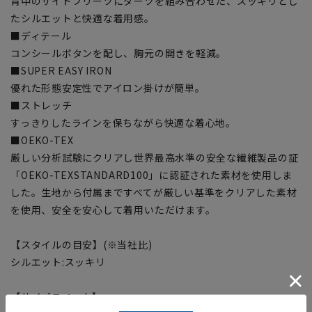
背中のサイドプリーツにダーツを組み合わせた、スッキリとし
たシルエットと快適な着用感。
■ディテール
コンシールボタンを配し、胸元の開きを軽減。
■SUPER EASY IRON
優れた形態安定性でアイロン掛けが簡単。
■ストレッチ
すっきりしたラインを保ちながら快適な着心地。
■OEKO-TEX
厳しい分析試験にクリアし世界最高水準の安全な繊維製品の証
「OEKO-TEXSTANDARD100」に認証された素材を使用しま
した。生地から付属まですべてが厳しい基準をクリアした素材
を使用、安全を安心して着用いただけます。
【スタイルの目安】(※当社比)
シルエット:スッキリ
【サイズスペック】