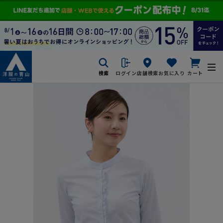
検索
ログイン
店舗検索
お気に入り
カート