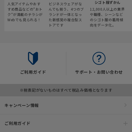
シゴト服ずかん
人気アイテムやおす
ビジネスウェアがな
すめ商品などの“おト
んでも揃う、4つのブ
12,000人以上の業界
ク“が満載のチラシが
ランドが一体となっ
や職種、シーンなど
Webでも見られる！
た新感覚の複合型ス
のシゴト服の着用傾
トアです
向をデータ化。
ご利用ガイド
サポート・お問い合わせ
※税表記がないものはすべて税込み価格となります
キャンペーン情報
ご利用ガイド