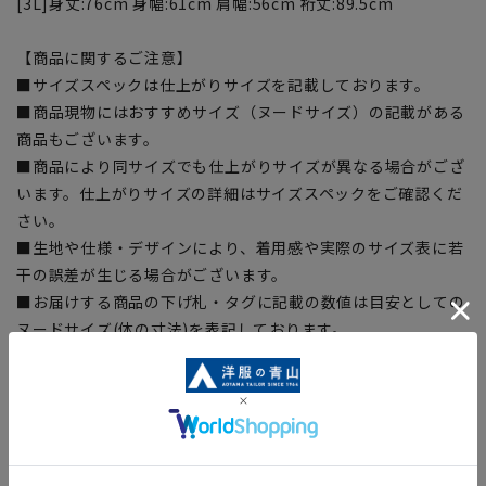
[3L]身丈:76cm 身幅:61cm 肩幅:56cm 裄丈:89.5cm
【商品に関するご注意】
■サイズスペックは仕上がりサイズを記載しております。
■商品現物にはおすすめサイズ（ヌードサイズ）の記載がある
商品もございます。
■商品により同サイズでも仕上がりサイズが異なる場合がござ
います。仕上がりサイズの詳細はサイズスペックをご確認くだ
さい。
■生地や仕様・デザインにより、着用感や実際のサイズ表に若
干の誤差が生じる場合がございます。
■お届けする商品の下げ札・タグに記載の数値は目安としての
ヌードサイズ(体の寸法)を表記しております。
■ブラウザやお使いのモニター環境、室内外等の撮影時の環境
下での光加減により、実際の商品と掲載画像の色味が異なる場
合がございます。予めご了承ください。
■店舗や各モールサイトと商品在庫を共有しております関係
上、ご注文いただいたタイミングにより欠品が発生し、ご注文