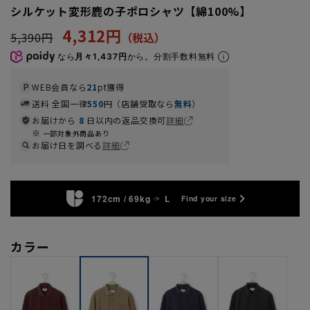
シルケット変形鹿の子ポロシャツ【綿100%】
4,312円
5,390円
なら
月々1,437円
から。分割手数料無料
WEB会員なら
21
pt獲得
送料 全国一律
550
円（店舗受取なら
無料
）
お届けから
8
日以内の返品交換可
詳細
一部対象外商品あり
お届け日を調べる
詳細
172cm / 69kg
L
Find your size
カラー