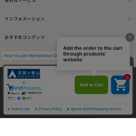
インフォメーション
おすすめコンテンツ
ポリシー・企業情報
オーダースーツなら SHITATE
当サイトでは、快適な閲覧体験とコンテンツ改善のためにCookieを使用
しています。閲覧を続けることで、Cookieの使用に同意したものとみな
します。詳細については
プライバシーポリシー
をご確認ください。
OFFICIAL SNS
同意して閉じる