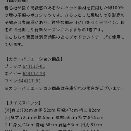
【商品詳細】
着心地が良く高級感のあるシルケット素材を使用した綿100％
の鹿の子編みポロシャツです。さらっとした肌触りの変形鹿の
子編みは表面感があり、独特な編み目が目を引くデザイン。秋
冬のお出掛けや行楽シーズンにおすすめの1着です。
※こちらの商品は消臭効果のあるデオドラントテープを使用し
ています。
【カラーバリエーション商品】
ブラック:
644117-01
ネイビー:
644117-23
ワイン:
644117-83
※カラーバリエーション商品は在庫切れの場合がございます。
【サイズスペック】
[M]身丈:70cm 身幅:52cm 肩幅:47cm 裄丈:82cm
[L]身丈:72cm 身幅:55cm 肩幅:50cm 裄丈:84.5cm
[LL]身丈:74cm 身幅:58cm 肩幅:53cm 裄丈:87cm