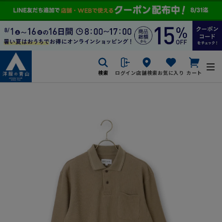
検索
ログイン
店舗検索
お気に入り
カート