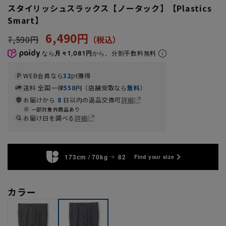
スタイリッシュスラックス【ノータック】【Plastics
Smart】
6,490円
7,590円
なら
月々1,081円
から。分割手数料無料
WEB会員なら
32
pt獲得
送料 全国一律
550
円（店舗受取なら
無料
）
お届けから
8
日以内の返品交換可
詳細
一部対象外商品あり
お届け日を調べる
詳細
173cm / 70kg
82
Find your size
カラー