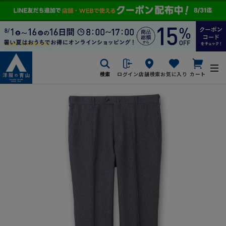
検索
ログイン
店舗検索
お気に入り
カート