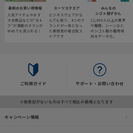
最新のお買い得情報
スーツスクエア
みんなの
シゴト服ずかん
人気アイテムやおす
ビジネスウェアがな
すめ商品などの“おト
んでも揃う、4つのブ
12,000人以上の業界
ク“が満載のチラシが
ランドが一体となっ
や職種、シーンなど
Webでも見られる！
た新感覚の複合型ス
のシゴト服の着用傾
トアです
向をデータ化。
ご利用ガイド
サポート・お問い合わせ
※税表記がないものはすべて税込み価格となります
キャンペーン情報