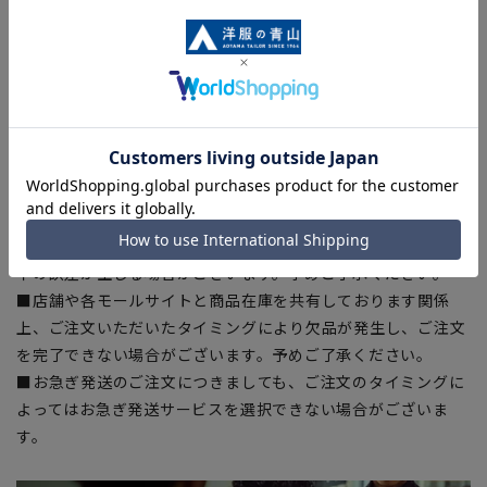
※こちらの商品は在庫切れの場合がございます。
【商品に関するご注意】
■商品画像はサンプルのため、色味やサイズ等の仕様に変更が
ある場合がございますので、予めご了承ください。
■サイズスペックは仕上がりサイズを記載しております。
■ブラウザやお使いのモニター環境、また撮影時の室内外の光
加減により、実際の商品と掲載画像の色味が異なる場合がござ
います。
■生地や仕様・デザインにより、着用感や実際のサイズ表に若
干の誤差が生じる場合がございます。予めご了承ください。
■店舗や各モールサイトと商品在庫を共有しております関係
上、ご注文いただいたタイミングにより欠品が発生し、ご注文
を完了できない場合がございます。予めご了承ください。
■お急ぎ発送のご注文につきましても、ご注文のタイミングに
よってはお急ぎ発送サービスを選択できない場合がございま
す。