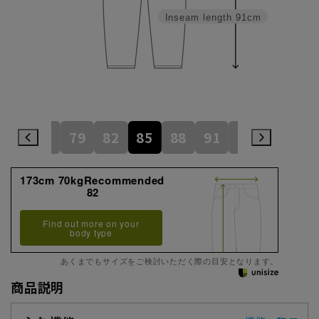
Inseam length
91cm
73
76
79
82
85
88
91
94
97
1
173cm 70kgRecommended
82
Find out more on your
body type
あくまでもサイズをご検討いただく際の目安となります。
商品説明