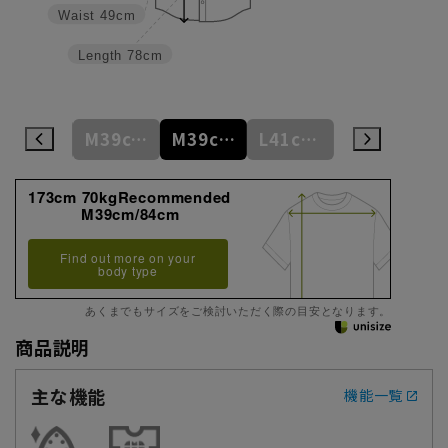
Waist
49cm
Length
78cm
S37cm/82cm
M39cm/80cm
M39cm/84cm
L41cm/82cm
L41cm/86cm
173cm 70kgRecommended
M39cm/84cm
Find out more on your
body type
あくまでもサイズをご検討いただく際の目安となります。
商品説明
主な機能
機能一覧