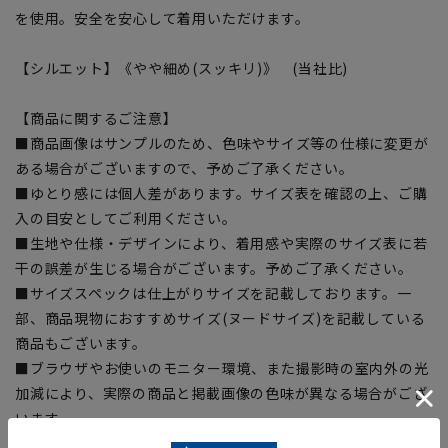
を使用。安全を安心して着用いただけます。
【シルエット】《やや細め(スッキリ)》 (当社比)
【商品に関するご注意】
■商品画像はサンプルのため、色味やサイズ等の仕様に変更が
ある場合がございますので、予めご了承ください。
■ゆとり感には個人差があります。サイズ表を確認の上、ご購
入の目安としてご利用ください。
■生地や仕様・デザインにより、着用感や実際のサイズ表に若
干の誤差が生じる場合がございます。予めご了承ください。
■サイズスペックは仕上がりサイズを記載しております。一
部、商品現物におすすめサイズ(ヌードサイズ)を記載している
商品もございます。
■ブラウザやお使いのモニター環境、また撮影時の室内外の光
加減により、実際の商品と掲載画像の色味が異なる場合がござ
います。
■店舗や各モールサイトと商品在庫を共有しております関係