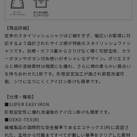
【商品詳細】
従来のスタイリッシュシャツほど細すぎず、幅広いお客様に対
応するよう設計されたサイズ感が特長のスタイリッシュワイシ
ャツです。台襟・カフス裏からさりげなく覗く切替生地、カラ
ーボタンやボタン付糸使いがオシャレなデザイン。ポリエステ
ルと綿の混紡素材は強度にも優れ、さらに綿の柔らかい風合い
を持ち合わせた1枚です。形態安定加工が施され家庭洗濯可
能、シワになりにくくアイロン掛けも簡単です。
【仕様・機能】
■SUPER EASY IRON
形態安定性に優れ洗濯後のアイロン掛けも簡単です。
■OEKO-TEX(R)
繊維製品の国際的な安全基準であるエコテックス(R)に認証さ
れた、生地から付属まですべてが厳しい基準をクリアした素材