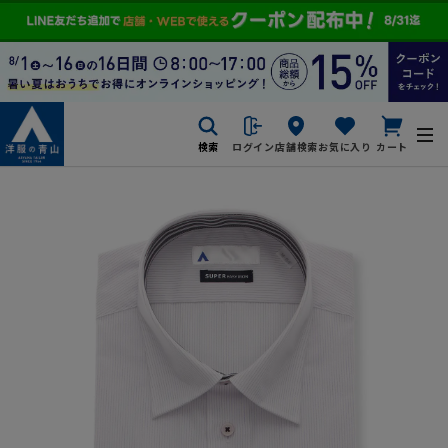
検索
ログイン
店舗検索
お気に入り
カート