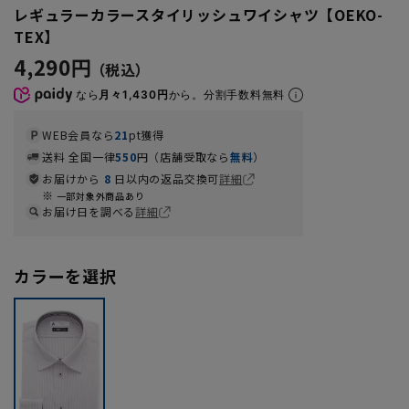
レギュラーカラースタイリッシュワイシャツ【OEKO-
TEX】
4,290円
なら
月々1,430円
から。分割手数料無料
WEB会員なら
21
pt獲得
送料 全国一律
550
円（店舗受取なら
無料
）
お届けから
8
日以内の返品交換可
詳細
一部対象外商品あり
お届け日を調べる
詳細
カラーを選択