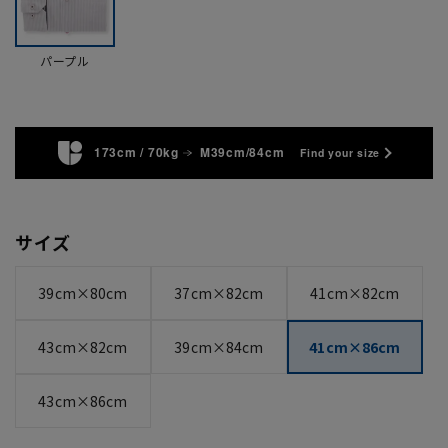
パープル
173cm / 70kg
M39cm/84cm
Find your size
サイズ
39cm×80cm
37cm×82cm
41cm×82cm
43cm×82cm
39cm×84cm
41cm×86cm
43cm×86cm