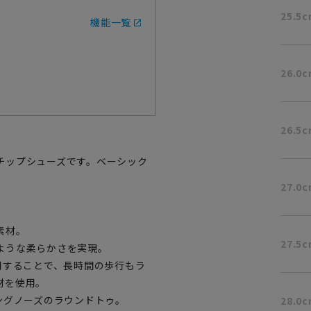
25.5
機能一覧
26.0
26.5
チップシューズです。ベーシック
27.0
素材。
27.5
ような柔らかさを実現。
用することで、長時間の歩行もラ
材を使用。
ングノーズのラウンドトゥ。
28.0