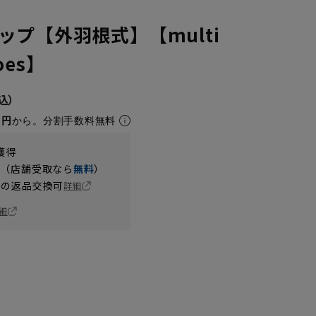
ップ【外羽根式】【multi
hoes】
1円
から。分割手数料無料
獲得
円（店舗受取なら
無料
）
の返品交換可
詳細
細