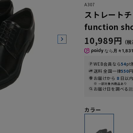
A307
ストレートチ
function s
10,989円
なら
月々1,83
WEB会員なら
54
pt
送料 全国一律
550
お届けから
8
日以内
一部対象外商品あり
お届け日を調べる
詳
カラー