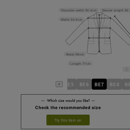
Shoulder width
50.4cm
Sleeve length
62
Width
60.5cm
Waist
56cm
Length
77cm
BE1
BE2
BE3
BE4
BE5
BE6
BE7
BE8
B
Check the recommended size
Try this item on