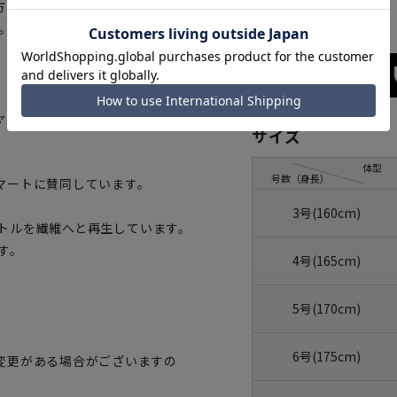
方も選べます。ジャケットのみパ
。
ャスターを採用、多少のお腹の変
サイズ
体型
号数（身長）
マートに賛同しています。
3号(160cm)
トボトルを繊維へと再生しています。
す。
4号(165cm)
5号(170cm)
6号(175cm)
変更がある場合がございますの