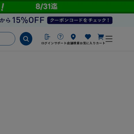
ログイン
サポート
店舗検索
お気に入り
カート