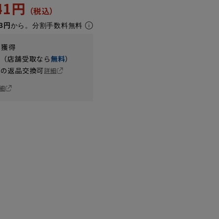
341円
3円
から。分割手数料無料
t獲得
円（店舗受取なら
無料
）
の返品交換可
詳細
細