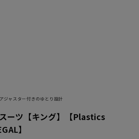
4
K5
K6
K7
K8
K9
K10
AB10
A1
A10
A
アジャスター付きのゆとり設計
ーツ【キング】【Plastics
EGAL】