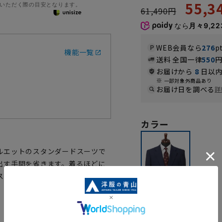
55,
いただく際の目安となります。
61,490円
なら
月々9,22
WEB会員なら
276
p
機能一覧
送料 全国一律
550
お届けから
8
日以内
一部対象外商品あり
お届け日を調べる
詳
カラー
ルエットのスタンダードスーツで
出す手間を省きます。着るほどに
スーツです。
ネイビー