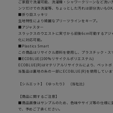
ご家庭で洗濯可能、洗濯機・シャワークリーンなど洗い
ンツだけでの洗濯等、ちょっとした汚れは部分洗いもOK
■折り目スッキリ
生地特性により綺麗なプリーツラインをキープ。
■アジャスター
スラックスのウエストに実寸から前後6cm可動するアジ
化に対応可能。
■Plastics Smart
この商品はリサイクル原料を使用し、プラスチック・ス
■ECOBLUE(100%リサイクルポリエステル)
ECOBLUE(R)はマテリアルリサイクルにより、ペッ
当製品は裏地の糸の一部にECOBLUE(R)を使用していま
【シルエット】《ゆったり》 (当社比)
【商品に関するご注意】
■商品画像はサンプルのため、色味やサイズ等の仕様に
で、予めご了承ください。