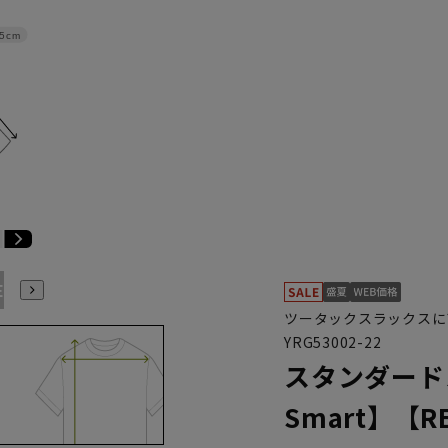
.5cm
E9
BE10
E3
E4
E5
E6
E7
E8
E9
E10
K
ツータックスラックスに
YRG53002-22
スタンダードス
Smart】【R