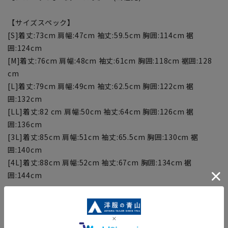
【サイズスペック】
[S]着丈:73cm 肩幅:47cm 袖丈:59.5cm 胸囲:114cm 裾
囲:124cm
[M]着丈:76cm 肩幅:48cm 袖丈:61cm 胸囲:118cm 裾囲:128
cm
[L]着丈:79cm 肩幅:49cm 袖丈:62.5cm 胸囲:122cm 裾
囲:132cm
[LL]着丈:82 cm 肩幅:50cm 袖丈:64cm 胸囲:126cm 裾
囲:136cm
[3L]着丈:85cm 肩幅:51cm 袖丈:65.5cm 胸囲:130cm 裾
囲:140cm
[4L]着丈:88cm 肩幅:52cm 袖丈:67cm 胸囲:134cm 裾
囲:144cm
【商品に関するご注意】
■商品画像はサンプルのため、色味やサイズ等の仕様に変更が
ある場合がございますので、予めご了承ください。