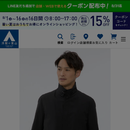
検索
ログイン
店舗検索
お気に入り
カート