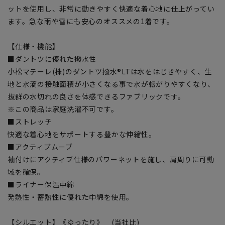
ットを使用し、非常に動きやすく快適な着心地に仕上がってい
ます。急な雨や雪にも安心のオススメの1着です。
【仕様・機能】
■ダントツに優れた撥水性
小松マテーレ(株)のダントツ撥水®LTは水をはじきやすく、生
地と水滴の接触面積が小さくなる事で水が転がりやすくなり、
抜群の水切れの良さを体感できるファブリックです。
※この商品は家庭洗濯不可です。
■ストレッチ
快適な着心地をサポートする豊かな伸縮性。
■アクティブムーブ
袖付けにアクティブ仕様のパワーネットを施し、肩周りに可動
域を確保。
■ライナー保温中綿
発熱性・蓄熱性に優れた中綿を使用。
【シルエット】《ゆったり》 (当社比)