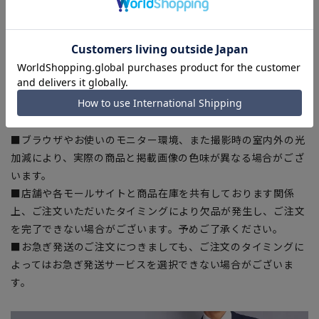
■ゆとり感には個人差があります。サイズ表を確認の上、ご購
入の目安としてご利用ください。
■生地や仕様・デザインにより、着用感や実際のサイズ表に若
干の誤差が生じる場合がございます。予めご了承ください。
■サイズスペックは仕上がりサイズを記載しております。一
部、商品現物におすすめサイズ(ヌードサイズ)を記載している
商品もございます。
■ブラウザやお使いのモニター環境、また撮影時の室内外の光
加減により、実際の商品と掲載画像の色味が異なる場合がござ
います。
■店舗や各モールサイトと商品在庫を共有しております関係
上、ご注文いただいたタイミングにより欠品が発生し、ご注文
を完了できない場合がございます。予めご了承ください。
■お急ぎ発送のご注文につきましても、ご注文のタイミングに
よってはお急ぎ発送サービスを選択できない場合がございま
す。