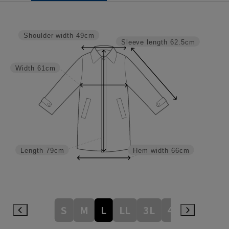
Shoulder width
49cm
Sleeve length
62.5cm
Width
61cm
Length
79cm
Hem width
66cm
S
M
L
LL
3L
4L