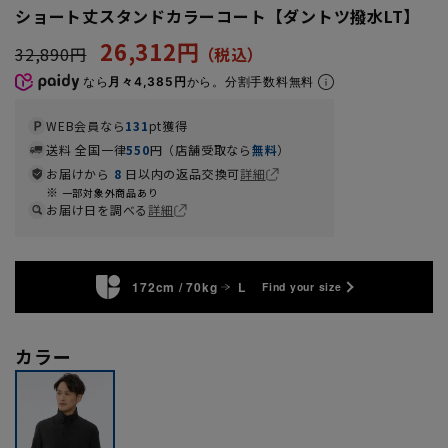
ショート丈スタンドカラーコート【ダントツ撥水LT】
26,312円
32,890円
なら
月々4,385円
から。分割手数料無料
WEB会員なら
131
pt獲得
送料 全国一律
550
円（店舗受取なら
無料
）
お届けから
8
日以内の返品交換可
詳細
一部対象外商品あり
お届け日を調べる
詳細
172cm / 70kg
L
Find your size
カラー