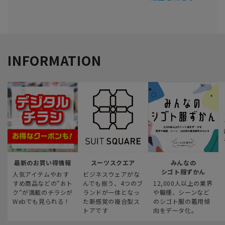
INFORMATION
最新のお買い得情報
スーツスクエア
みんなの
シゴト服ずかん
人気アイテムやおす
ビジネスウェアがな
すめ商品などの“おト
んでも揃う、4つのブ
12,000人以上の業界
ク“が満載のチラシが
ランドが一体となっ
や職種、シーンなど
Webでも見られる！
た新感覚の複合型ス
のシゴト服の着用傾
トアです
向をデータ化。