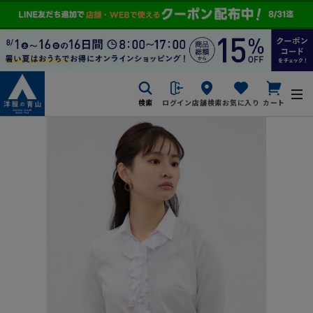
検索
ログイン
店舗検索
お気に入り
カート