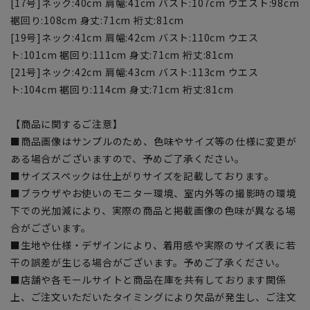
[17号]ネック:40cm 肩幅:41cm バスト:107cm ウエスト:98cm
裾回り:108cm 身丈:71cm 裄丈:81cm
[19号]ネック:41cm 肩幅:42cm バスト:110cm ウエス
ト:101cm 裾回り:111cm 身丈:71cm 裄丈:81cm
[21号]ネック:42cm 肩幅:43cm バスト:113cm ウエス
ト:104cm 裾回り:114cm 身丈:71cm 裄丈:81cm
【商品に関するご注意】
■商品画像はサンプルのため、色味やサイズ等の仕様に変更が
ある場合がございますので、予めご了承ください。
■サイズスペックは仕上がりサイズを記載しております。
■ブラウザやお使いのモニター環境、室内外等の撮影時の環境
下での光加減により、実際の商品と掲載画像の色味が異なる場
合がございます。
■生地や仕様・デザインにより、着用感や実際のサイズ表に若
干の誤差が生じる場合がございます。予めご了承ください。
■店舗や各モールサイトと商品在庫を共有しております関係
上、ご注文いただいたタイミングにより欠品が発生し、ご注文