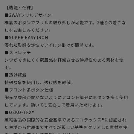
【機能・仕様】
■2WAYフリルデザイン
襟裏のボタンでフリルの取り外しが可能です。2通りの着こな
しをお楽しみください。
■SUPER EASY IRON
優れた形態安定性でアイロン掛けが簡単です。
■ストレッチ
シワができにくく窮屈感を軽減させる伸縮性のある素材を使
用。
■透け軽減
特殊な糸を使用し、透け感を軽減。
■フロント多ボタン仕様
胸元や腹部が開かないようにフロント部分にボタンを多く使用
しています。動いても安心して着用いただけます。
■OEKO-TEX®
繊維製品の国際的な安全基準であるエコテックス®に認証され
た生地から付属まですべてが厳しい基準をクリアした素材を使