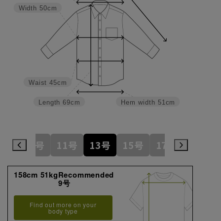
Width
50cm
Waist
45cm
Length
69cm
Hem width
51cm
7号
9号
11号
13号
15号
17号
19号
158cm 51kgRecommended
9号
Find out more on your
body type