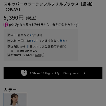
スキッパーカラーラッフルフリルブラウス【長袖】
【2WAY】
5,390円
なら
月々1,796円
から。分割手数料無料
WEB会員なら
26
pt獲得
送料 全国一律
550
円（店舗受取なら
無料
）
お届けから
8
日以内の返品交換可
詳細
一部対象外商品あり
お届け日を調べる
詳細
158cm / 51kg
9号
Find your size
カラー